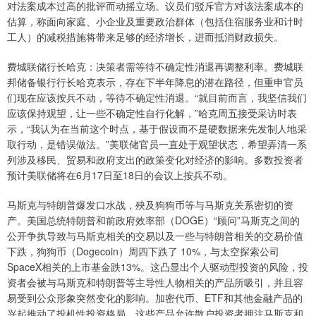
对法案成本过高的批评而动摇立场。议员们驳斥官方对该法案成本的
估算，称面向家庭、小企业及重要政治群体（包括住宿服务业和计时
工人）的减税措施将带来足够的经济增长，进而抵消财政损失。
费城联储行长哈克：决策者需等待不确定性消退再调整利率。费城联
邦储备银行行长哈克表示，存在下半年降息的潜在路径，但重申官员
们现在应该按兵不动，等待不确定性消退。“就目前而言，我坚信我们
应该保持观望，让一些不确定性自行化解，”哈克周五接受采访时表
示，“我认为在当前这个时点，基于假设而不是硬数据来先发制人地采
取行动，是错误做法。”美联储官员一直处于观望状态，希望弄清一系
列涉及移民、贸易和政府支出的政策变化对经济的影响。多数投资者
预计美联储将在6月17日至18日的会议上按兵不动。
马斯克与特朗普爆发口水战，殃及狗狗币等与马斯克关系密切的资
产。美国总统特朗普和前政府效率部（DOGE）“顾问”马斯克之间的
公开争执导致与马斯克相关的交易以及一些与特朗普相关的交易价值
下跌，狗狗币（Dogecoin）周四下跌了 10%，与太空探索公司
SpaceX相关的上市基金跌13%。这凸显出个人驱动型投资的风险，投
资者会被与马斯克和特朗普等主导性人物相关的产品所吸引，并且容
易受到公众形象突然变化的影响。加密代币、ETF和其他金融产品的
兴起推动了投机性投资格局，这些产品允许散户投资者押注马斯克和