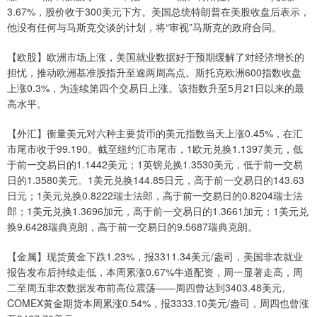
3.67%，股价收于300美元下方。美国总统特朗普在美股收盘后表示，
他没有任何与马斯克交谈的计划，将“审视”马斯克的政府合同。
【欧股】欧洲市场上涨，美国就业数据好于预期缓解了对经济增长的
担忧，推动欧洲基准股指升至逾两周高点。斯托克欧洲600指数收盘
上涨0.3%，为连续第四个交易日上涨。该指数升至5月21日以来的最
高水平。
【外汇】衡量美元对六种主要货币的美元指数当天上涨0.45%，在汇
市尾市收于99.190。截至纽约汇市尾市，1欧元兑换1.1397美元，低
于前一交易日的1.1442美元；1英镑兑换1.3530美元，低于前一交易
日的1.3580美元。1美元兑换144.85日元，高于前一交易日的143.63
日元；1美元兑换0.8222瑞士法郎，高于前一交易日的0.8204瑞士法
郎；1美元兑换1.3696加元，高于前一交易日的1.3661加元；1美元兑
换9.6428瑞典克朗，高于前一交易日的9.5687瑞典克朗。
【金属】现货黄金下跌1.23%，报3311.34美元/盎司，美国非农就业
报告发布后持续走低，本周累涨0.67%牛道配资，周一显著走高，周
二至周五非农数据发布前高位震荡——周四曾达到3403.48美元。
COMEX黄金期货本周累涨0.54%，报3333.10美元/盎司，周四也曾涨