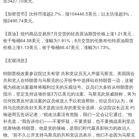
至3427.70美元。
【加密货币】比特币涨超2.7%，报104440.5美元；以太坊涨超3%，
报2490.74美元。
【原油】纽约商品交易所7月交货的轻质原油期货价格上涨1.21美元，
收于每桶64.58美元，涨幅为1.91%；8月交货的伦敦布伦特原油期货
价格上涨1.13美元，收于每桶66.47美元，涨幅为1.73%。
【宏观消息】
特朗普税改案参议院过关有望 共和党议员无人声援马斯克。美国国会
共和党人在特朗普与马斯克的公开纷争中选择站在特朗普一边，这被
视为税改法案最终将顺利过关的乐观信号。议员们大多听从特朗普的
指示，坚定支持这项价值3万亿美元的法案。马斯克此前威胁称，将为
任何投票反对该法案的议员候选人予以初选帮助，但议员们认为，保
持与总统的良好关系才是政治生存的更安全选择。众议院议长迈克·约
翰逊周五告诉记者：“税改法案没有危险，我们一定会让它通过。”他
补充道，“我告诉你们——不要怀疑，不要质疑，也不要挑战美利坚总
统唐纳德·特朗普。他是党的领袖，是我们时代最具影响力的政治人
物。”前不久公开支持马斯克的共和党议员表示，他们不会因为马斯克