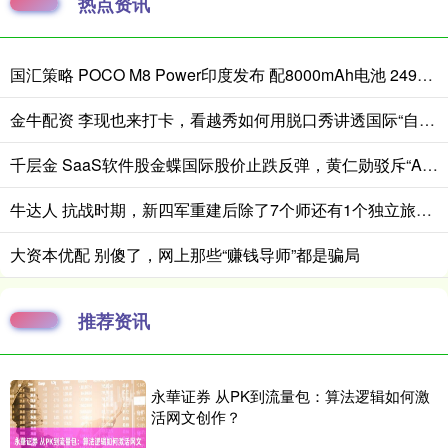
热点资讯
国汇策略 POCO M8 Power印度发布 配8000mAh电池 24999卢比起
金牛配资 李现也来打卡，看越秀如何用脱口秀讲透国际“自然城市”的生态故事
千层金 SaaS软件股金蝶国际股价止跌反弹，黄仁勋驳斥“AI替代软件论”
牛达人 抗战时期，新四军重建后除了7个师还有1个独立旅，旅长是谁？
大资本优配 别傻了，网上那些“赚钱导师”都是骗局
推荐资讯
永華证券 从PK到流量包：算法逻辑如何激
活网文创作？