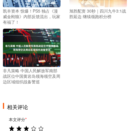
凯丰资本 惊爆！PS5 独占《漫
旭胜配资 30秒｜四川九牛3:1战
威金刚狼》内部反馈流出，玩家
胜延边 继续领跑积分榜
有福了！
非凡策略 中国人民解放军南部
战区位中国黄岩岛领海领空及周
边区域组织战备警巡
相关评论
本文评分
*