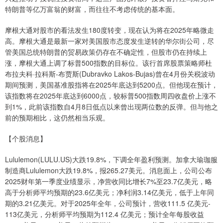
特朗普等亿万富翁的财富，而往往不考虑传统的基本面。
摩根大通对股市的看法发生180度转变，现在认为将在2025年略微走
高。摩根大通是最新一家对美国股市态度发生逆转的华尔街公司，尽
管美国总统特朗普的贸易政策仍存在不确定性，但股市仍在持续上
涨，摩根大通上调了标普500指数的目标位。该行首席股票策略师杜
布拉夫科·拉科斯-布贾斯(Dubravko Lakos-Bujas)曾在4月份关税波动
期间预测，美国基准股指将在2025年底达到5200点。但他现在预计，
该指数将在2025年底达到6000点，较标普500指数周四收盘价上涨不
到1%，此前该指数自4月8日低点以来曾出现两位数的反弹。但与他之
前的预期相比，这仍然相当乐观。
【个股消息】
Lululemon(LULU.US)大跌19.8%，下调全年盈利预测。加拿大瑜珈服
制造商Lululemon大跌19.8%，报265.27美元。消息面上，公司公布
2025财年第一季度业绩显示，净营收同比增长7%至23.7亿美元，略
高于分析师平均预期的23.6亿美元；净利润3.14亿美元，低于上年同
期的3.21亿美元。对于2025年全年，公司预计，营收111.5 亿美元-
113亿美元，分析师平均预期为112.4 亿美元；预计全年每股收益