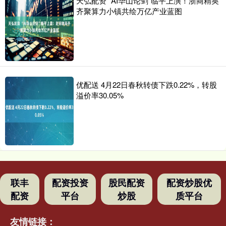
天弘配资 “AI华山论剑”临平上演！浙商精英
齐聚算力小镇共绘万亿产业蓝图
优配送 4月22日春秋转债下跌0.22%，转股
溢价率30.05%
联丰
配资投资
股民配资
配资炒股优
配资
平台
炒股
质平台
友情链接：