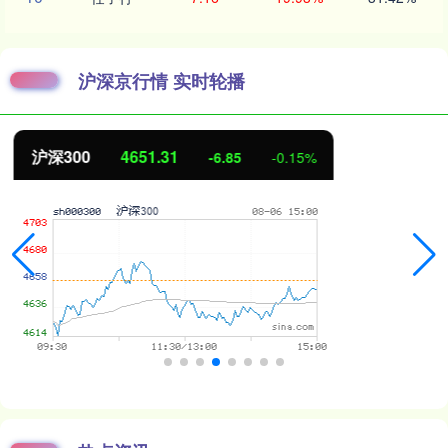
沪深京行情 实时轮播
北证50
1122.88
3.42
0.30%