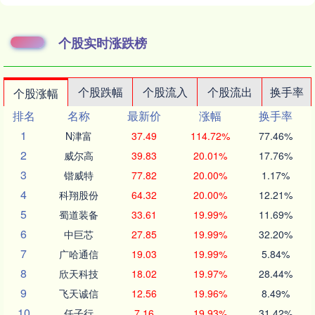
个股实时涨跌榜
个股跌幅
个股流入
个股流出
换手率
个股涨幅
排名
名称
最新价
涨幅
换手率
1
N津富
37.49
114.72%
77.46%
2
威尔高
39.83
20.01%
17.76%
3
锴威特
77.82
20.00%
1.17%
4
科翔股份
64.32
20.00%
12.21%
5
蜀道装备
33.61
19.99%
11.69%
6
中巨芯
27.85
19.99%
32.20%
7
广哈通信
19.03
19.99%
5.84%
8
欣天科技
18.02
19.97%
28.44%
9
飞天诚信
12.56
19.96%
8.49%
10
任子行
7.16
19.93%
31.42%