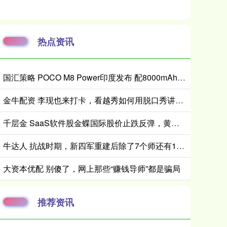
热点资讯
国汇策略 POCO M8 Power印度发布 配8000mAh电池 24999卢比起
金牛配资 李现也来打卡，看越秀如何用脱口秀讲透国际“自然城市”的生态故事
千层金 SaaS软件股金蝶国际股价止跌反弹，黄仁勋驳斥“AI替代软件论”
牛达人 抗战时期，新四军重建后除了7个师还有1个独立旅，旅长是谁？
大资本优配 别傻了，网上那些“赚钱导师”都是骗局
推荐资讯