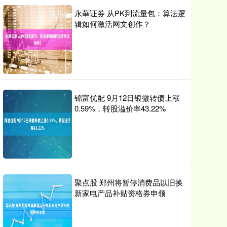
永華证券 从PK到流量包：算法逻
辑如何激活网文创作？
锦富优配 9月12日银微转债上涨
0.59%，转股溢价率43.22%
聚点股 郑州将暂停消费品以旧换
新家电产品补贴资格券申领