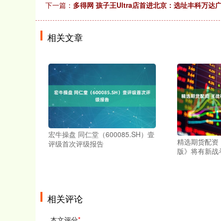
下一篇：
多得网 孩子王Ultra店首进北京：选址丰科万达
相关文章
宏牛操盘 同仁堂（600085.SH）壹
精选期货配资
评级首次评级报告
版》将有新战
相关评论
本文评分
*