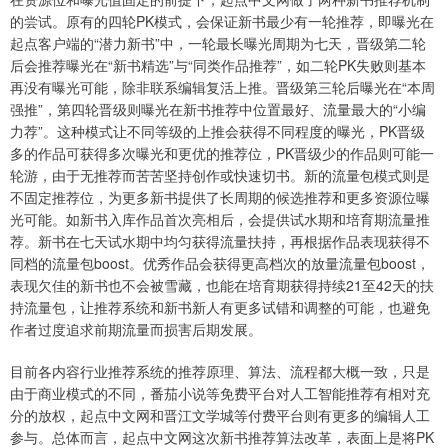
的尝试。原有的四轮PK模式，会保证新书最少有一轮推荐，即曝光在
起点客户端的“潜力新书”中，一轮最长曝光周期为七天，晋级第二轮
后会推荐曝光在“新书精选”与“同类作品推荐”，如二轮PK失败则基本
再没有曝光可能，除非联系编辑复活上推。晋级第三轮后曝光在“本周
强推”，第四轮晋级则曝光在新书推荐中位置最好、流量最大的“小编
力荐”。这种模式让不同等级的上推会获得不同程度的曝光，PK晋级
多的作品可获得多次曝光和更优的推荐位，PK晋级少的作品则可能一
轮游，由于无推荐而苦苦坚持创作或快速切书。新的流量包模式则是
不固定推荐位，为更多新书提供了长周期的候选推荐和更多资源位曝
光可能。如新书入库作品首次亮相后，会提供试水期和培育期流量推
荐。新书在七天试水期中均匀获得流量扶持，再根据作品表现获得不
同档的流量包boost。优秀作品会获得更高档次的放量流量包boost，
表现欠佳的新书也不会被雪藏，也能在培育期获得持续21至42天的扶
持流量包，让推荐系统和新书新人有更多试错和调整的可能，也避免
作者过度追求前期流量而损害后期发展。
目前各内容行业推荐系统的推荐原理、算法、流程都大概一致，只是
由于商业模式的不同，番茄小说等免费平台对人工智能推荐有相对充
分的放权，起点中文网和晋江文学城等付费平台则有更多的编辑人工
参与。总体而言，起点中文网这次新书推荐算法改革，表面上是将PK