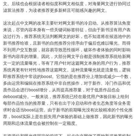
文。后续也会根据读者相似度和网文相似度，对海量网文进行协同过
滤算法推荐，为读者推荐更多新鲜且可能感兴趣的网文。
这次起点中文网的改革主要针对网文新书的冷启动。从推荐算法角度
来说，尽管内容本身有一些关键词标签特征，但由于新书没有用户表
达过行为，推荐系统无法判断网文的好坏，也不知道将在候选池中的
新书推荐给谁，且新书的自然推荐分排序由于偏后也难以曝光。而得
不到用户交互数据，就容易导致恶性循环，破坏作者体验的同时影响
新书内容库的增量。因此，大部分网文平台都是强制推荐系统给新网
文一定的流量曝光，等有了用户针对这篇网文本身的用户行为，推荐
系统再更有针对性地推荐这篇网文。这种流量曝光就是流量包，逻辑
即推荐系统中常说的boost。它指的是在推荐分上增加或减少一个数，
多由运营和编辑在推荐系统中非自然操作，对于新作、冷门作品和优
质作品会进行boost增分，从而提高推荐量，对于低质作品也会
deboost减分。一般来说，推荐系统已经在最优用户体验目标上给到
每部作品恰当的推荐量，只有在出于冷启动和作者生态角度等业务需
求时会适当boost运营。由于新书的前期曝光没有比较精准的个性化推
荐，boost实际上是在损失用户体验的基础上做推荐，因此新书的曝光
周期和总体流量也会被控制在一定额度。
在资源位和曝光值固定的前提下，起点中文网做了两种新书推荐机制