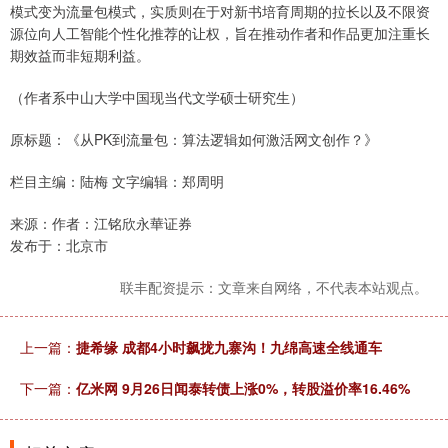
模式变为流量包模式，实质则在于对新书培育周期的拉长以及不限资
源位向人工智能个性化推荐的让权，旨在推动作者和作品更加注重长
期效益而非短期利益。
（作者系中山大学中国现当代文学硕士研究生）
原标题：《从PK到流量包：算法逻辑如何激活网文创作？》
栏目主编：陆梅 文字编辑：郑周明
来源：作者：江铭欣永華证券
发布于：北京市
联丰配资提示：文章来自网络，不代表本站观点。
上一篇：
捷希缘 成都4小时飙拢九寨沟！九绵高速全线通车
下一篇：
亿米网 9月26日闻泰转债上涨0%，转股溢价率16.46%