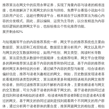
推荐算法在网文中的应用永華证券，实现了海量内容与读者的精准连
接，也有效解决了长尾网文的分发与供给。免费平台番茄小说如今日
活跃用户近亿，远超付费阅读平台，根本就在于以推荐算法为核心内
容的分发模式。因此，原以编辑、运营为主导的，以分发精选为内容
组织逻辑的老牌网文平台，也纷纷推出个性化推荐功能。
展开剩余82%
与短视频等平台的内容推荐系统一样，网文平台的推荐系统也主要由
数据层、算法层和工程层组成。数据层主要分析用户、网文以及用户
与网文的交互数据和特征，如用户性别、网文类型、阅读时长等数
据。算法层负责从数据中挖掘规律，生成推荐结果。网文平台使用较
多的两种推荐算法是基于内容的推荐和协同过滤。基于内容的推荐依
赖对网文本身特征的分析，通过赋予内容的类型与标签，结合读者的
偏好信息，推荐与读者兴趣相近的网文。例如，历史数据发现读者喜
欢看规则怪谈类型的网文，算法就将更多和规则怪谈相关的网文推荐
给读者。协同过滤推荐算法则不解析内容本身，主要依赖读者与网文
的交互数据，可分为基于读者的和基于网文的。基于读者的协同过滤
是找到和读者A相似的读者B，给读者A推荐读者B看过但是读者A没看
过的网文。基于网文的协同过滤则是找到观看两个不同网文的用户群
体，通过分析两个读者群体的重合度，推算两篇网文的相似度，相似