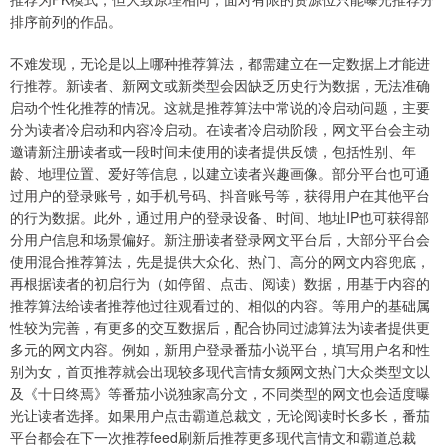
排序前列的作品。
不难发现，无论是以上哪种推荐算法，都需建立在一定数据上才能进
行推荐。新读者、新网文或新类型会因缺乏历史行为数据，无法准确
启动个性化推荐的情况。这就是推荐算法中常说的冷启动问题，主要
分为读者冷启动和内容冷启动。在读者冷启动阶段，网文平台会主动
邀请新注册读者或一段时间未使用的读者提供反馈，包括性别、年
龄、地理位置、爱好等信息，以建立读者兴趣画像。部分平台也可通
过用户的登录账号，如手机号码、抖音账号等，获得用户在其他平台
的行为数据。此外，通过用户的登录设备、时间、地址IP也可获得部
分用户信息和场景偏好。新注册读者登录网文平台后，大部分平台会
使用混合推荐算法，先是提供大众化、热门、高分的网文内容兜底，
再根据读者的初启行为（如停留、点击、阅读）数据，用基于内容的
推荐算法给读者推荐他过往观看过的、相似的内容。等用户的基础属
性较为完善，有更多的交互数据后，配合协同过滤算法为读者提供更
多元的网文内容。例如，新用户登录番茄小说平台，填写用户名和性
别为女，首页推荐就会出现较多现代言情女频网文热门大众类型文以
及《十日终焉》等番茄小说独家高分文，不同类型的网文也会适度曝
光让读者选择。如果用户点击霸道总裁文，无论阅读时长多长，番茄
平台都会在下一次推荐feed刷新后推荐更多现代言情文和霸道总裁