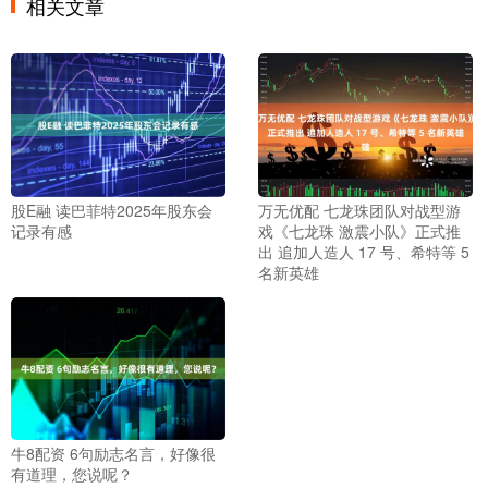
相关文章
股E融 读巴菲特2025年股东会
万无优配 七龙珠团队对战型游
记录有感
戏《七龙珠 激震小队》正式推
出 追加人造人 17 号、希特等 5
名新英雄
牛8配资 6句励志名言，好像很
有道理，您说呢？