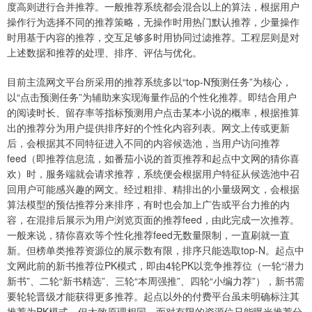
度高则进行合并推荐。一般推荐系统都会混合以上的算法，根据用户
操作行为选择不同的推荐策略，无操作时用热门默认推荐，少量操作
时用基于内容的推荐，交互足够多时用协同过滤推荐。工程层则是对
上述数据和推荐的处理、排序、评估与优化。
目前主流网文平台所采用的推荐系统多以“top-N预测任务”为核心，
以“点击预测任务”为辅助来实现海量作品的个性化推荐。即结合用户
的阅读时长、留存率等指标预测用户点击某本小说的概率，根据推算
出的推荐分为用户提供排序好的个性化内容列表。网文上传或更新
后，会根据其不同特征进入不同的内容候选池，当用户访问推荐
feed（即推荐信息流，如番茄小说的首页推荐和起点中文网的猜你喜
欢）时，服务端就会请求推荐，系统便会根据用户特征从候选池中召
回用户可能感兴趣的网文。经过粗排、精排出的小量级网文，会根据
算法模型的预估推荐分来排序，有时也会加上广告或平台力推的内
容，在混排后展示为用户浏览页面的推荐feed，由此完成一次推荐。
一般来说，猜你喜欢等个性化推荐feed无数量限制，一直刷就一直
新。但榜单类推荐资源位的展示数有限，排序只能选取top-N。起点中
文网此前的新书推荐位PK模式，即由4轮PK以竞争推荐位（一轮“潜力
新书”、二轮“新书精选”、三轮“本周强推”、四轮“小编力荐”），新书需
要轮轮晋级才能获得更多推荐。起点以外的付费平台虽未明确标注其
推荐为PK模式，但大致原理相同，面对有限的资源位只能曝光推荐分