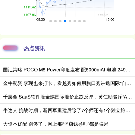
热点资讯
国汇策略 POCO M8 Power印度发布 配8000mAh电池 24999卢比起
金牛配资 李现也来打卡，看越秀如何用脱口秀讲透国际“自然城市”的生态故事
千层金 SaaS软件股金蝶国际股价止跌反弹，黄仁勋驳斥“AI替代软件论”
牛达人 抗战时期，新四军重建后除了7个师还有1个独立旅，旅长是谁？
大资本优配 别傻了，网上那些“赚钱导师”都是骗局