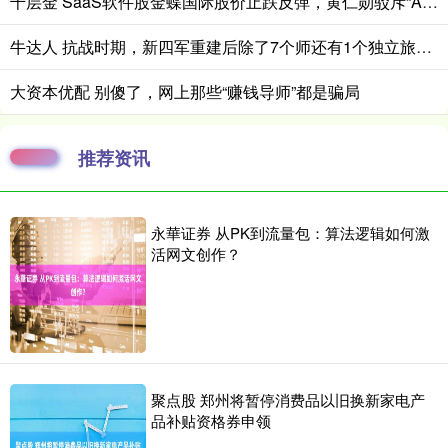
千层金 SaaS软件股金蝶国际股价止跌反弹，黄仁勋驳斥“AI替代软件论”
牛达人 抗战时期，新四军重建后除了7个师还有1个独立旅，旅长是谁？
大资本优配 别傻了，网上那些“赚钱导师”都是骗局
推荐资讯
永華证券 从PK到流量包：算法逻辑如何激
活网文创作？
聚点股 郑州将暂停消费品以旧换新家电产
品补贴资格券申领