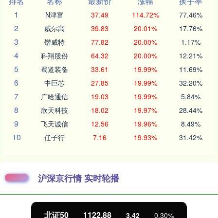
排名
名称
最新价
涨幅
换手率
1
N津富
37.49
114.72%
77.46%
2
威尔高
39.83
20.01%
17.76%
3
锴威特
77.82
20.00%
1.17%
4
科翔股份
64.32
20.00%
12.21%
5
蜀道装备
33.61
19.99%
11.69%
6
中巨芯
27.85
19.99%
32.20%
7
广哈通信
19.03
19.99%
5.84%
8
欣天科技
18.02
19.97%
28.44%
9
飞天诚信
12.56
19.96%
8.49%
10
任子行
7.16
19.93%
31.42%
沪深京行情 实时轮播
北证50
1122.88
3.42
0.30%