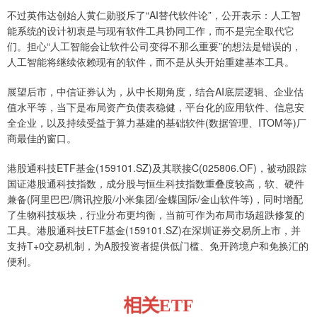
不过英伟达创始人黄仁勋驳斥了“AI替代软件论”，公开表示：人工智
能系统的设计初衷是与现有软件工具协同工作，而不是完全取代它
们。担心“人工智能会让软件公司变得不那么重要”的想法是错误的，
人工智能将继续依赖现有的软件，而不是从头开始重建基本工具。
展望后市，中信证券认为，从中长期角度，结合AI底层逻辑、企业估
值水平等，当下是布局资产负债表稳健，平台化的应用软件、信息安
全企业，以及持续受益于算力基建的基础软件(数据管理、ITOM等)厂
商最佳的窗口。
港股通科技ETF基金(159101.SZ)及其联接C(025806.OF)，被动跟踪
国证港股通科技指数，成分股与恒生科技指数重叠度较高，软、硬件
兼备(阿里巴巴/腾讯控股/小米集团/金蝶国际/金山软件等)，同时增配
了生物科技板块，行业分布更均衡，当前可作为布局市场超跌修复的
工具。港股通科技ETF基金(159101.SZ)在深圳证券交易所上市，并
支持T+0交易机制，为A股投资者提供低门槛、免开跨境户和免换汇的
便利。