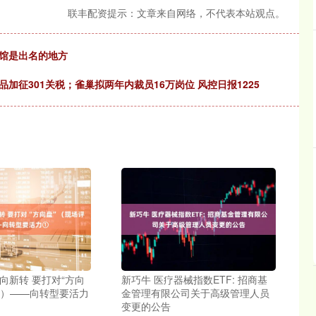
联丰配资提示：文章来自网络，不代表本站观点。
名馆是出名的地方
加征301关税；雀巢拟两年内裁员16万岗位 风控日报1225
向新转 要打对“方向
新巧牛 医疗器械指数ETF: 招商基
论）——向转型要活力
金管理有限公司关于高级管理人员
变更的公告