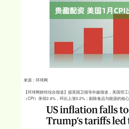
深证成指
14311.01
.68
1.02%
200.89
1
来源：环球网
【环球网财经综合报道】据英国卫报等外媒报道，美国劳工
（CPI）录得2.4%，环比上涨0.2%；剔除食品与能源的核