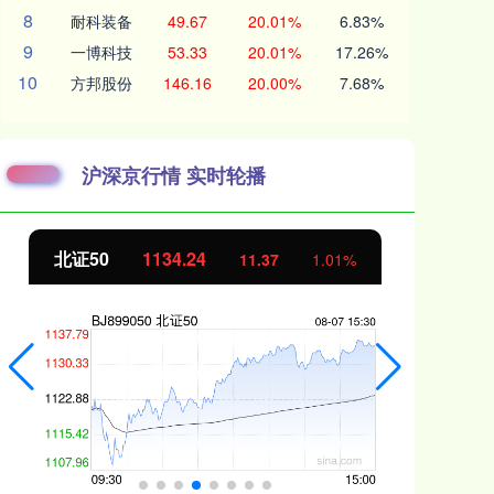
8
耐科装备
49.67
20.01%
6.83%
9
一博科技
53.33
20.01%
17.26%
10
方邦股份
146.16
20.00%
7.68%
沪深京行情 实时轮播
北证50
1134.24
创
11.37
1.01%