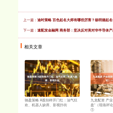
上一篇：
迪时策略 百色起名大师有哪些厉害？杨明德起
下一篇：
速配发金融网 商务部：坚决反对美对华半导体产品
相关文章
驰盈策略 A股别样开门红：油气狂
九龙配资 产业
欢、机器人缺席、影视扑街
盘”（现场评
①