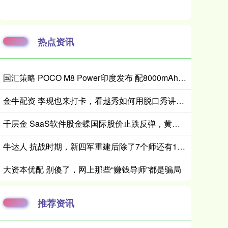
热点资讯
国汇策略 POCO M8 Power印度发布 配8000mAh电池 24999卢比起
金牛配资 李现也来打卡，看越秀如何用脱口秀讲透国际“自然城市”的生态故事
千层金 SaaS软件股金蝶国际股价止跌反弹，黄仁勋驳斥“AI替代软件论”
牛达人 抗战时期，新四军重建后除了7个师还有1个独立旅，旅长是谁？
大资本优配 别傻了，网上那些“赚钱导师”都是骗局
推荐资讯