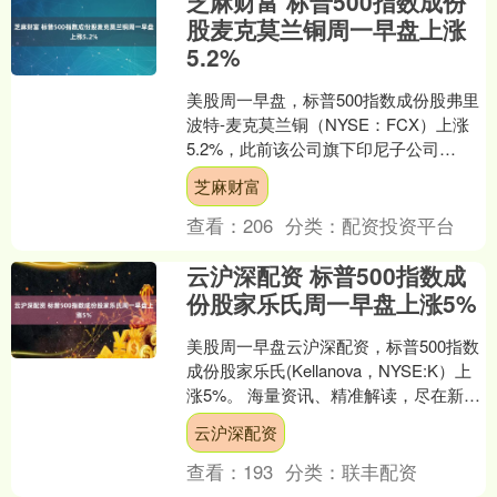
芝麻财富 标普500指数成份
股麦克莫兰铜周一早盘上涨
5.2%
美股周一早盘，标普500指数成份股弗里
波特-麦克莫兰铜（NYSE：FCX）上涨
5.2%，此前该公司旗下印尼子公司
Grasberg矿山此前发生的泥石流事故再
芝麻财富
度发酵....
查看：
206
分类：
配资投资平台
云沪深配资 标普500指数成
份股家乐氏周一早盘上涨5%
美股周一早盘云沪深配资，标普500指数
成份股家乐氏(Kellanova，NYSE:K）上
涨5%。 海量资讯、精准解读，尽在新浪
财经APP 责任编辑：张俊 SF0....
云沪深配资
查看：
193
分类：
联丰配资