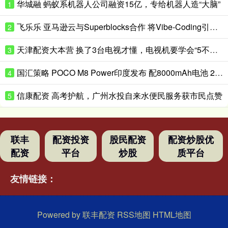
华城融 蚂蚁系机器人公司融资15亿，专给机器人造“大脑”
1
飞乐乐 亚马逊云与Superblocks合作 将Vibe-Coding引入企业私有云
2
天津配资大本营 换了3台电视才懂，电视机要学会“5不买”，都是花钱买的经验
3
国汇策略 POCO M8 Power印度发布 配8000mAh电池 24999卢比起
4
信康配资 高考护航，广州水投自来水便民服务获市民点赞
5
联丰
配资投资
股民配资
配资炒股优
配资
平台
炒股
质平台
友情链接：
Powered by
联丰配资
RSS地图
HTML地图