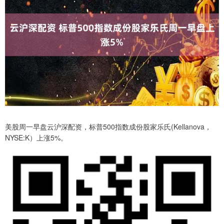
美股周一早盘云沪深配资，标普500指数成份股家乐氏(Kellanova，
NYSE:K）上涨5%。