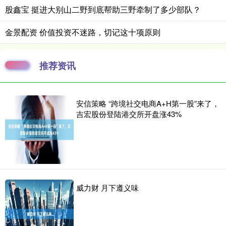
股鑫宝 挺进大别山二野到底帮助三野牵制了多少部队？
金景配资 价值投资不迷路，切记这十项原则
推荐资讯
安信策略 “跨境社交电商A+H第一股”来了，
吉宏股份登陆港交所开盘涨43%
威力财 月下遵义味