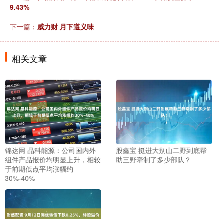
9.43%
下一篇：
威力财 月下遵义味
相关文章
锦达网 晶科能源：公司国内外
股鑫宝 挺进大别山二野到底帮
组件产品报价均明显上升，相较
助三野牵制了多少部队？
于前期低点平均涨幅约
30%-40%