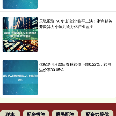
天弘配资 “AI华山论剑”临平上演！浙商精英
齐聚算力小镇共绘万亿产业蓝图
优配送 4月22日春秋转债下跌0.22%，转股
溢价率30.05%
联丰
配资投资
股民配资
配资炒股优