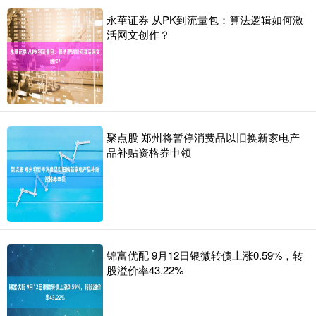
永華证券 从PK到流量包：算法逻辑如何激
活网文创作？
聚点股 郑州将暂停消费品以旧换新家电产
品补贴资格券申领
锦富优配 9月12日银微转债上涨0.59%，转
股溢价率43.22%