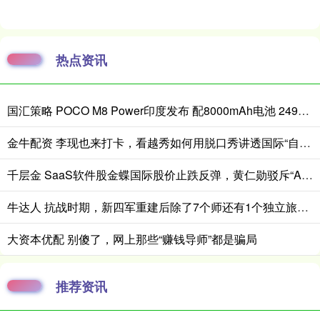
热点资讯
国汇策略 POCO M8 Power印度发布 配8000mAh电池 24999卢比起
金牛配资 李现也来打卡，看越秀如何用脱口秀讲透国际“自然城市”的生态故事
千层金 SaaS软件股金蝶国际股价止跌反弹，黄仁勋驳斥“AI替代软件论”
牛达人 抗战时期，新四军重建后除了7个师还有1个独立旅，旅长是谁？
大资本优配 别傻了，网上那些“赚钱导师”都是骗局
推荐资讯