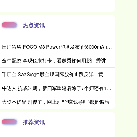
热点资讯
国汇策略 POCO M8 Power印度发布 配8000mAh电池 24999卢比起
金牛配资 李现也来打卡，看越秀如何用脱口秀讲透国际“自然城市”的生态故事
千层金 SaaS软件股金蝶国际股价止跌反弹，黄仁勋驳斥“AI替代软件论”
牛达人 抗战时期，新四军重建后除了7个师还有1个独立旅，旅长是谁？
大资本优配 别傻了，网上那些“赚钱导师”都是骗局
推荐资讯