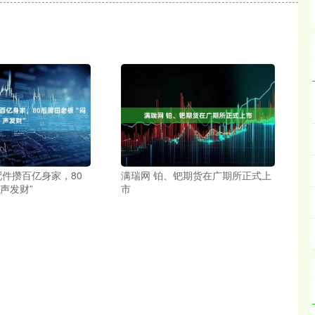
配件攒百亿身家，80
满瑞网 铂、钯期货在广期所正式上
声发财”
市