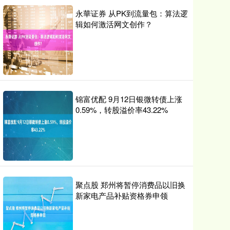
永華证券 从PK到流量包：算法逻
辑如何激活网文创作？
锦富优配 9月12日银微转债上涨
0.59%，转股溢价率43.22%
聚点股 郑州将暂停消费品以旧换
新家电产品补贴资格券申领