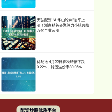
天弘配资 “AI华山论剑”临平上
演！浙商精英齐聚算力小镇共绘
万亿产业蓝图
优配送 4月22日春秋转债下跌
0.22%，转股溢价率30.05%
配资炒股优质平台