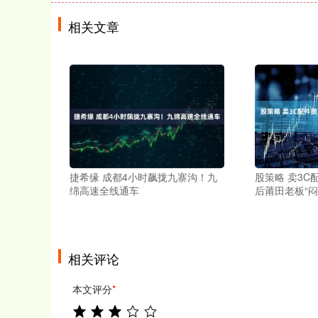
相关文章
捷希缘 成都4小时飙拢九寨沟！九
股策略 卖3C
绵高速全线通车
后莆田老板“闷
相关评论
本文评分
*