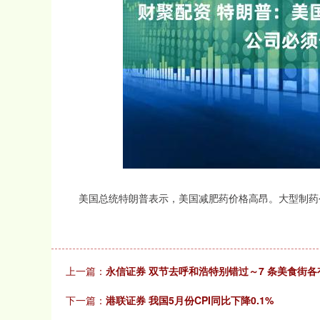
深证成指
14311.01
.68
1.02%
200.89
1
美国总统特朗普表示，美国减肥药价格高昂。大型制药
上一篇：
永信证券 双节去呼和浩特别错过～7 条美食街各
下一篇：
港联证券 我国5月份CPI同比下降0.1%