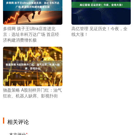
多得网 孩子王Ultra店首进北
高亿管理 见证历史！今夜，全
京：选址丰科万达广场 首店经
线大涨！
济构建消费增长极
驰盈策略 A股别样开门红：油气
狂欢、机器人缺席、影视扑街
相关评论
本文评分
*