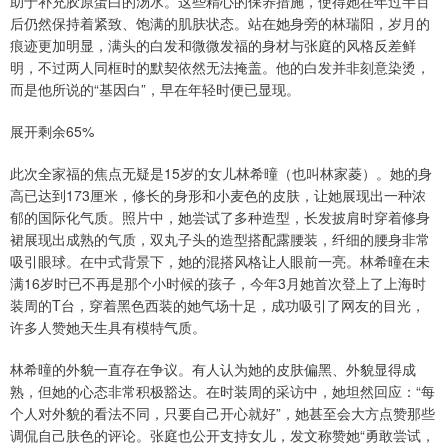
助于补充胶原蛋白的汤水。这些精心的保养措施，使得她在年过半百
后仍然保持着紧致、饱满的肌肤状态。站在她身旁的林瑞阳，岁月的
痕迹更加明显，满头的白发和微微发福的身材与张庭的风格反差鲜
明，不过两人同框时的默契依然无法掩盖。他的白发并非刻意染烫，
而是他所说的“基因白”，早在年轻时便已显现。
展开剩余65%
此次全家福的焦点无疑是15岁的女儿林希曈（也叫林家菱）。她的身
高已达到173厘米，修长的身形和小麦色的皮肤，让她展现出一种浓
郁的国际化气质。照片中，她尝试了多种造型，长发披肩时穿着修身
裙展现出成熟的气质，双丸子头的造型搭配露腰装，纤细的腰身非常
吸引眼球。在中式背景下，她的混搭风格让人眼前一亮。林希曈在未
满16岁时已不再是那个小时候的孩子，今年3月她首次登上了上海时
装周的T台，穿着黑色西装的她气场十足，成功吸引了网友的目光，
许多人赞她天生具有模特气质。
林希曈的外貌一直存在争议。有人认为她的皮肤偏黑、外貌显得成
熟，但她的心态非常积极豁达。在时装周的采访中，她坦然回应：“每
个人对外貌的看法不同，只要自己开心就好”，她甚至会大方点赞那些
调侃自己肤色的评论。张庭也公开支持女儿，发文称赞她“勇敢尝试，