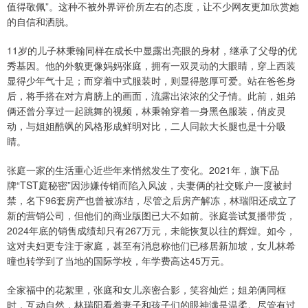
值得敬佩”。这种不被外界评价所左右的态度，让不少网友更加欣赏她
的自信和洒脱。
11岁的儿子林秉翰同样在成长中显露出亮眼的身材，继承了父母的优
秀基因。他的外貌更像妈妈张庭，拥有一双灵动的大眼睛，穿上西装
显得少年气十足；而穿着中式服装时，则显得憨厚可爱。站在爸爸身
后，将手搭在对方肩膀上的画面，流露出浓浓的父子情。此前，姐弟
俩还曾分享过一起跳舞的视频，林秉翰穿着一身黑色服装，俏皮灵
动，与姐姐酷飒的风格形成鲜明对比，二人同款大长腿也是十分吸
睛。
张庭一家的生活重心近些年来悄然发生了变化。2021年，旗下品
牌“TST庭秘密”因涉嫌传销而陷入风波，夫妻俩的社交账户一度被封
禁，名下96套房产也曾被冻结，尽管之后房产解冻，林瑞阳还成立了
新的营销公司，但他们的商业版图已大不如前。张庭尝试复播带货，
2024年底的销售成绩却只有267万元，未能恢复以往的辉煌。如今，
这对夫妇更专注于家庭，甚至有消息称他们已移居新加坡，女儿林希
曈也转学到了当地的国际学校，年学费高达45万元。
全家福中的花絮里，张庭和女儿亲密合影，笑容灿烂；姐弟俩同框
时，互动自然，林瑞阳看着妻子和孩子们的眼神满是温柔。尽管有过