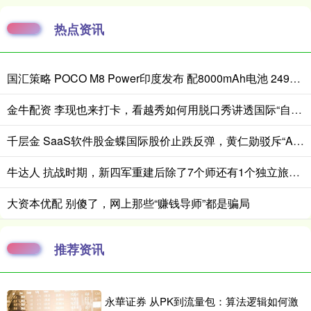
热点资讯
国汇策略 POCO M8 Power印度发布 配8000mAh电池 24999卢比起
金牛配资 李现也来打卡，看越秀如何用脱口秀讲透国际“自然城市”的生态故事
千层金 SaaS软件股金蝶国际股价止跌反弹，黄仁勋驳斥“AI替代软件论”
牛达人 抗战时期，新四军重建后除了7个师还有1个独立旅，旅长是谁？
大资本优配 别傻了，网上那些“赚钱导师”都是骗局
推荐资讯
永華证券 从PK到流量包：算法逻辑如何激