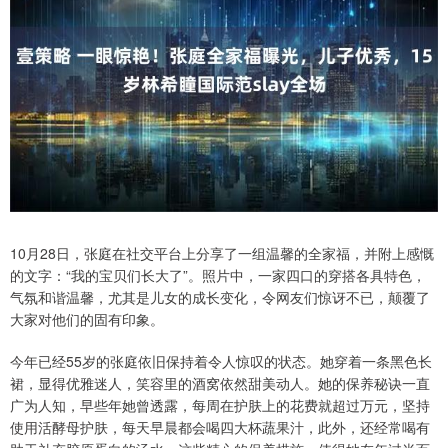
10月28日，张庭在社交平台上分享了一组温馨的全家福，并附上感慨
的文字：“我的宝贝们长大了”。照片中，一家四口的穿搭各具特色，
气氛和谐温馨，尤其是儿女的成长变化，令网友们惊讶不已，颠覆了
大家对他们的固有印象。
今年已经55岁的张庭依旧保持着令人惊叹的状态。她穿着一条黑色长
裙，显得优雅迷人，笑容里的酒窝依然甜美动人。她的保养秘诀一直
广为人知，早些年她曾透露，每周在护肤上的花费就超过万元，坚持
使用活酵母护肤，每天早晨都会喝四大杯蔬果汁，此外，还经常喝有