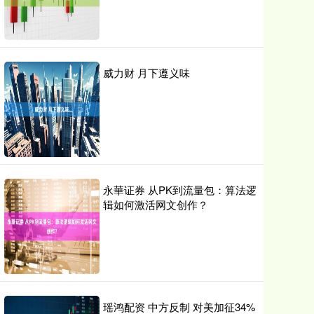
威力财 月下遵义味
永華证券 从PK到流量包：算法逻
辑如何激活网文创作？
瑶鸿配资 中方反制 对美加征34%