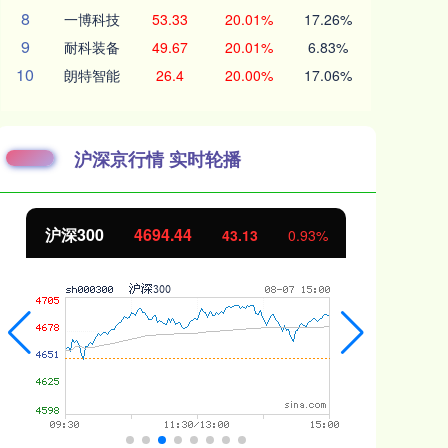
8
一博科技
53.33
20.01%
17.26%
9
耐科装备
49.67
20.01%
6.83%
10
朗特智能
26.4
20.00%
17.06%
沪深京行情 实时轮播
北证50
1134.24
创
11.37
1.01%