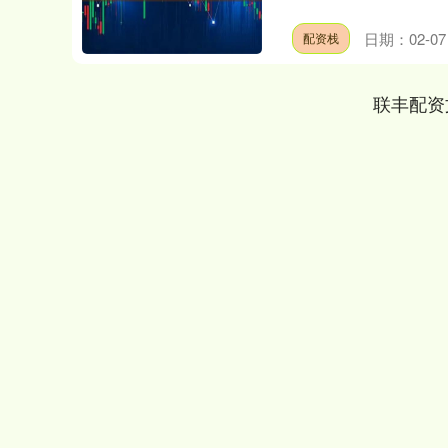
日期：02-07
配资栈
联丰配资
深证成指
14311.01
.68
1.02%
200.89
1