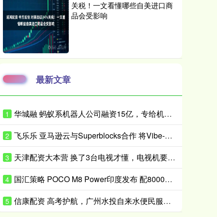
关税！一文看懂哪些自美进口商
品会受影响
最新文章
华城融 蚂蚁系机器人公司融资15亿，专给机器人造“大脑”
1
飞乐乐 亚马逊云与Superblocks合作 将Vibe-Coding引入企业私有云
2
天津配资大本营 换了3台电视才懂，电视机要学会“5不买”，都是花钱买的经验
3
国汇策略 POCO M8 Power印度发布 配8000mAh电池 24999卢比起
4
信康配资 高考护航，广州水投自来水便民服务获市民点赞
5