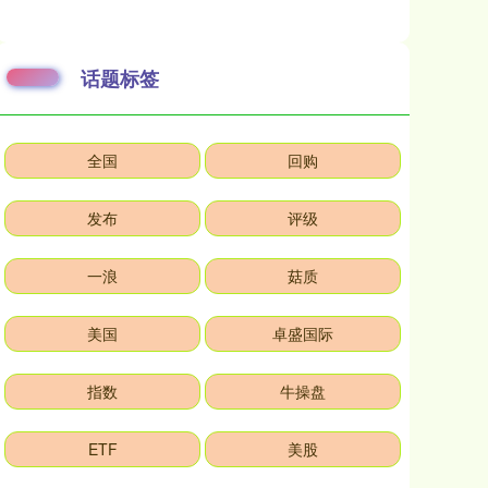
话题标签
全国
回购
发布
评级
一浪
菇质
美国
卓盛国际
指数
牛操盘
ETF
美股