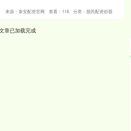
来源：泰安配资官网
查看：
118
分类：
股民配资炒股
文章已加载完成
沪深300
4694.44
.42%
43.13
0.93%