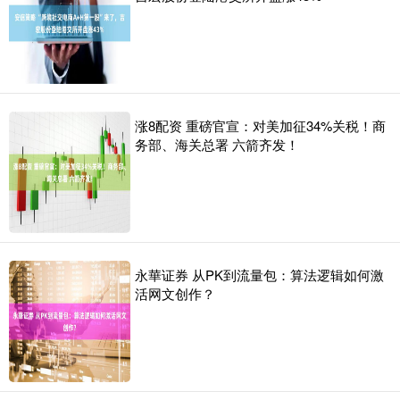
涨8配资 重磅官宣：对美加征34%关税！商
务部、海关总署 六箭齐发！
永華证券 从PK到流量包：算法逻辑如何激
活网文创作？