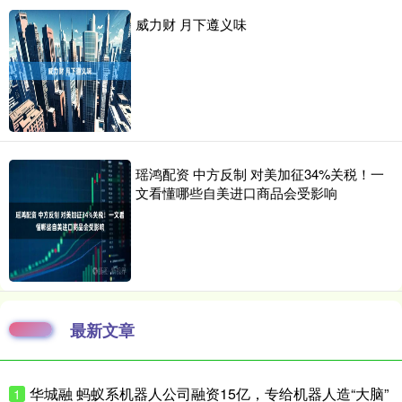
威力财 月下遵义味
瑶鸿配资 中方反制 对美加征34%关税！一
文看懂哪些自美进口商品会受影响
最新文章
华城融 蚂蚁系机器人公司融资15亿，专给机器人造“大脑”
1