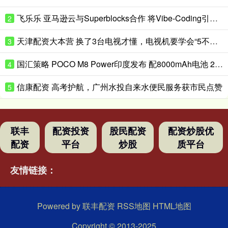
飞乐乐 亚马逊云与Superblocks合作 将Vibe-Coding引入企业私有云
2
天津配资大本营 换了3台电视才懂，电视机要学会“5不买”，都是花钱买的经验
3
国汇策略 POCO M8 Power印度发布 配8000mAh电池 24999卢比起
4
信康配资 高考护航，广州水投自来水便民服务获市民点赞
5
联丰
配资投资
股民配资
配资炒股优
配资
平台
炒股
质平台
友情链接：
Powered by
联丰配资
RSS地图
HTML地图
Copyright
© 2013-2025