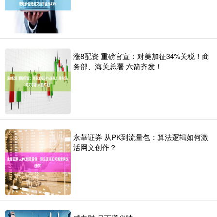
涨8配资 重磅官宣：对美加征34%关税！商
务部、海关总署 六箭齐发！
永華证券 从PK到流量包：算法逻辑如何激
活网文创作？