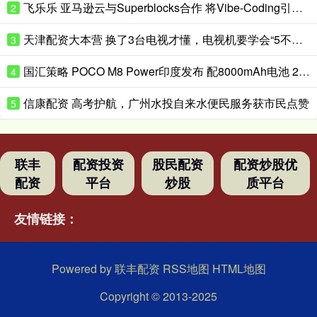
飞乐乐 亚马逊云与Superblocks合作 将Vibe-Coding引入企业私有云
2
天津配资大本营 换了3台电视才懂，电视机要学会“5不买”，都是花钱买的经验
3
国汇策略 POCO M8 Power印度发布 配8000mAh电池 24999卢比起
4
信康配资 高考护航，广州水投自来水便民服务获市民点赞
5
联丰
配资投资
股民配资
配资炒股优
配资
平台
炒股
质平台
友情链接：
Powered by
联丰配资
RSS地图
HTML地图
Copyright
© 2013-2025