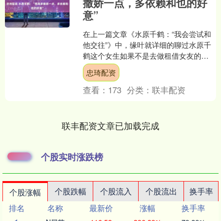
撒娇一点，多依赖和也的好
意”
在上一篇文章《水原千鹤：“我会尝试和
他交往”》中，缘叶就详细的聊过水原千
鹤这个女生如果不是去做租借女友的
话，那么她的一言一行确实是好女生。
忠琦配资
再加上本身较好的容貌和....
查看：
173
分类：
联丰配资
联丰配资文章已加载完成
个股实时涨跌榜
个股跌幅
个股流入
个股流出
换手率
个股涨幅
排名
名称
最新价
涨幅
换手率