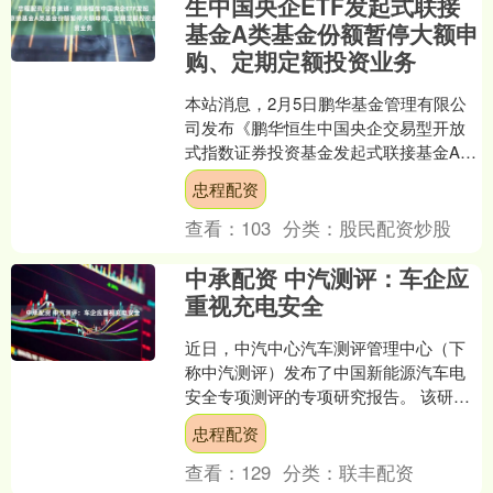
生中国央企ETF发起式联接
基金A类基金份额暂停大额申
购、定期定额投资业务
本站消息，2月5日鹏华基金管理有限公
司发布《鹏华恒生中国央企交易型开放
式指数证券投资基金发起式联接基金A类
基金份额暂停大额申购、定期定额投资
忠程配资
业务的公告》。公告中....
查看：
103
分类：
股民配资炒股
中承配资 中汽测评：车企应
重视充电安全
近日，中汽中心汽车测评管理中心（下
称中汽测评）发布了中国新能源汽车电
安全专项测评的专项研究报告。 该研究
报告涉及第一批测评的五款车型，共包
忠程配资
含6个评价板块，其中充....
查看：
129
分类：
联丰配资