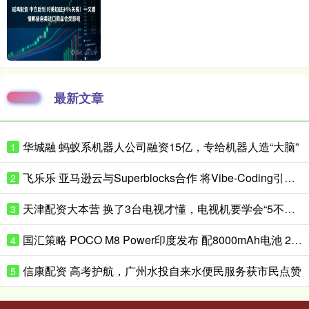
最新文章
华城融 蚂蚁系机器人公司融资15亿，专给机器人造“大脑”
1
飞乐乐 亚马逊云与Superblocks合作 将Vibe-Coding引入企业私有云
2
天津配资大本营 换了3台电视才懂，电视机要学会“5不买”，都是花钱买的经验
3
国汇策略 POCO M8 Power印度发布 配8000mAh电池 24999卢比起
4
信康配资 高考护航，广州水投自来水便民服务获市民点赞
5