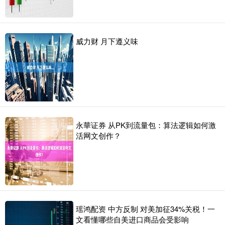
威力财 月下遵义味
永華证券 从PK到流量包：算法逻辑如何激
活网文创作？
瑶鸿配资 中方反制 对美加征34%关税！一
文看懂哪些自美进口商品会受影响