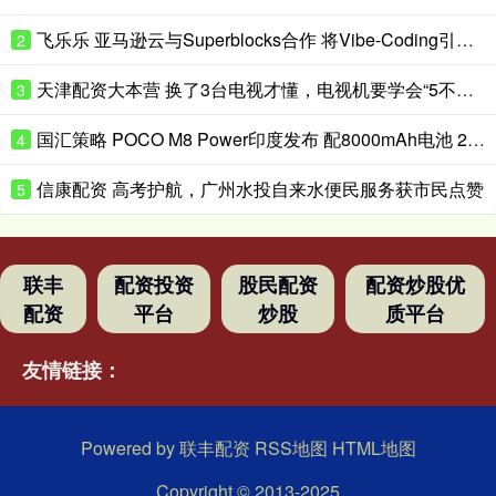
飞乐乐 亚马逊云与Superblocks合作 将Vibe-Coding引入企业私有云
2
天津配资大本营 换了3台电视才懂，电视机要学会“5不买”，都是花钱买的经验
3
国汇策略 POCO M8 Power印度发布 配8000mAh电池 24999卢比起
4
信康配资 高考护航，广州水投自来水便民服务获市民点赞
5
联丰
配资投资
股民配资
配资炒股优
配资
平台
炒股
质平台
友情链接：
Powered by
联丰配资
RSS地图
HTML地图
Copyright
© 2013-2025