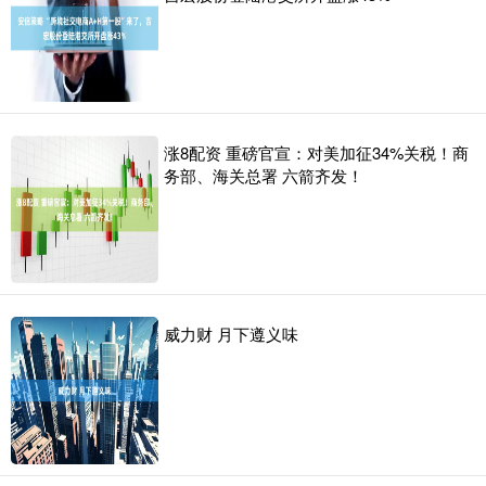
涨8配资 重磅官宣：对美加征34%关税！商
务部、海关总署 六箭齐发！
威力财 月下遵义味