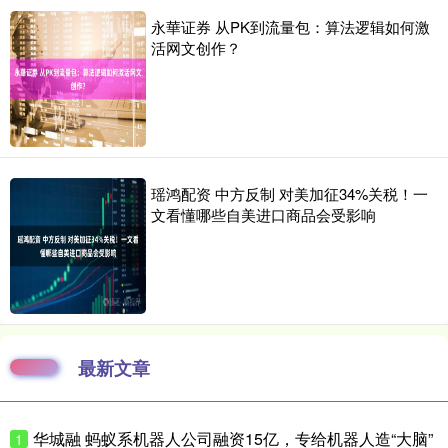
永華证券 从PK到流量包：算法逻辑如何激
活网文创作？
瑶鸿配资 中方反制 对美加征34%关税！一
文看懂哪些自美进口商品会受影响
最新文章
华城融 蚂蚁系机器人公司融资15亿，专给机器人造“大脑”
1