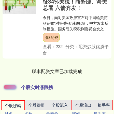
征34%关税！商务部、海关
总署 六箭齐发！
今日，面对美国政府宣布对中国输美商
品征收“对等关税”涨8配资，中方发出反
制措施。国务院关税税则委员会发文
称，对原产于美国的所有进口商品，在
涨8配资
现行适用关税税率基础上....
查看：
232
分类：
配资炒股优质平
台
联丰配资文章已加载完成
个股实时涨跌榜
个股跌幅
个股流入
个股流出
换手率
个股涨幅
排名
名称
最新价
涨幅
换手率