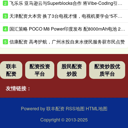
飞乐乐 亚马逊云与Superblocks合作 将Vibe-Coding引入企业私有云
2
天津配资大本营 换了3台电视才懂，电视机要学会“5不买”，都是花钱买的经验
3
国汇策略 POCO M8 Power印度发布 配8000mAh电池 24999卢比起
4
信康配资 高考护航，广州水投自来水便民服务获市民点赞
5
联丰
配资投资
股民配资
配资炒股优
配资
平台
炒股
质平台
友情链接：
Powered by
联丰配资
RSS地图
HTML地图
Copyright
© 2013-2025