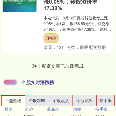
涨0.05%，转股溢价率
17.38%
本站消息，9月12日微芯转债收盘上涨
0.05%贝格富，报156.86元/张，成交额
2.49亿元，转股溢价率17.38%。 资料显
示，微芯转债信用级别为“A+”，....
贝格富
查看：
121
分类：
股民配资炒股
联丰配资文章已加载完成
个股实时涨跌榜
个股跌幅
个股流入
个股流出
换手率
个股涨幅
排名
名称
最新价
涨幅
换手率