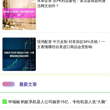
永華证券 从PK到流量包：算法逻辑如何激
活网文创作？
瑶鸿配资 中方反制 对美加征34%关税！一
文看懂哪些自美进口商品会受影响
最新文章
华城融 蚂蚁系机器人公司融资15亿，专给机器人造“大脑”
1