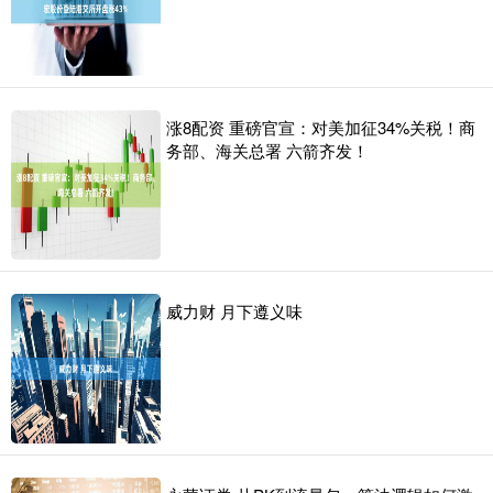
涨8配资 重磅官宣：对美加征34%关税！商
务部、海关总署 六箭齐发！
威力财 月下遵义味