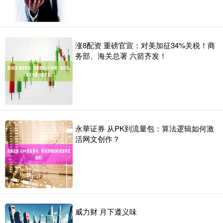
涨8配资 重磅官宣：对美加征34%关税！商
务部、海关总署 六箭齐发！
永華证券 从PK到流量包：算法逻辑如何激
活网文创作？
威力财 月下遵义味