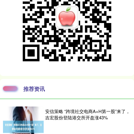
推荐资讯
安信策略 “跨境社交电商A+H第一股”来了，
吉宏股份登陆港交所开盘涨43%