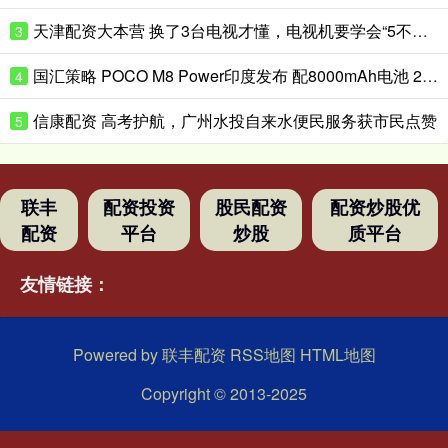
天津配资大本营 换了3台电视才懂，电视机要学会“5不买”，都是花钱买的经验
3
国汇策略 POCO M8 Power印度发布 配8000mAh电池 24999卢比起
4
信康配资 高考护航，广州水投自来水便民服务获市民点赞
5
联丰
配资投资
股民配资
配资炒股优
配资
平台
炒股
质平台
友情链接：
Powered by
联丰配资
RSS地图
HTML地图
Copyright
© 2013-2025