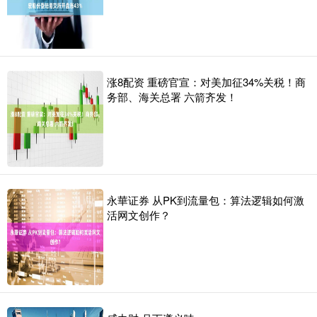
涨8配资 重磅官宣：对美加征34%关税！商
务部、海关总署 六箭齐发！
永華证券 从PK到流量包：算法逻辑如何激
活网文创作？