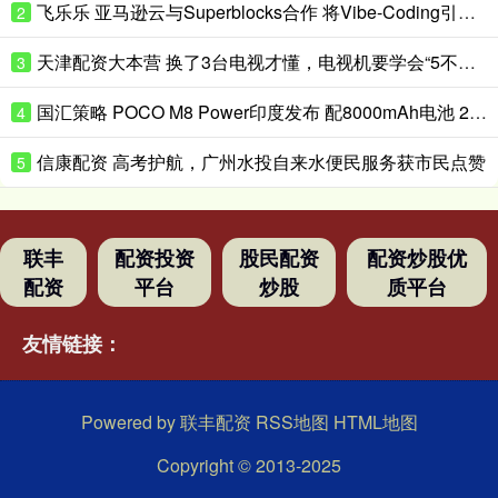
飞乐乐 亚马逊云与Superblocks合作 将Vibe-Coding引入企业私有云
2
天津配资大本营 换了3台电视才懂，电视机要学会“5不买”，都是花钱买的经验
3
国汇策略 POCO M8 Power印度发布 配8000mAh电池 24999卢比起
4
信康配资 高考护航，广州水投自来水便民服务获市民点赞
5
联丰
配资投资
股民配资
配资炒股优
配资
平台
炒股
质平台
友情链接：
Powered by
联丰配资
RSS地图
HTML地图
Copyright
© 2013-2025