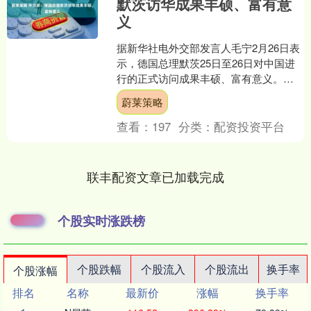
默茨访华成果丰硕、富有意
义
据新华社电外交部发言人毛宁2月26日表
示，德国总理默茨25日至26日对中国进
行的正式访问成果丰硕、富有意义。中
方愿以此访为契机，同德方一道开启中
蔚莱策略
德关系新篇章，为....
查看：
197
分类：
配资投资平台
联丰配资文章已加载完成
个股实时涨跌榜
个股跌幅
个股流入
个股流出
换手率
个股涨幅
排名
名称
最新价
涨幅
换手率