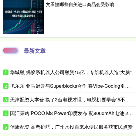
文看懂哪些自美进口商品会受影响
最新文章
华城融 蚂蚁系机器人公司融资15亿，专给机器人造“大脑”
1
飞乐乐 亚马逊云与Superblocks合作 将Vibe-Coding引入企业私有云
2
天津配资大本营 换了3台电视才懂，电视机要学会“5不买”，都是花钱买的经验
3
国汇策略 POCO M8 Power印度发布 配8000mAh电池 24999卢比起
4
信康配资 高考护航，广州水投自来水便民服务获市民点赞
5