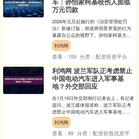
车：孙怡家柯基咬伤人面临
万元罚款
2026年元旦起施行的《治安管理处罚
法》新修订版，彻底将明星养宠的行为
暴露在公众的视野下。孙怡家柯基犬咬
伤邻居的事件，恰好撞上了这部被誉为
利鸿网
史上最严养宠新规的实施....
查看：
159
分类：
配资投资平台
利鸿网 波兰军队正考虑禁止
中国电动汽车进入军事基
地？外交部回应
在1月19日外交部例行记者会上，有记者
提问，波兰媒体报道称，波兰军队正考
虑禁止中国电动汽车进入军事基地，理
由是存在收集敏感数据的风险。中方对
利鸿网
此有何评论？对此利鸿....
查看：
89
分类：
配资炒股优质平