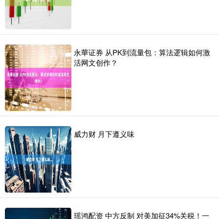
永華证券 从PK到流量包：算法逻辑如何激
活网文创作？
威力财 月下遵义味
瑶鸿配资 中方反制 对美加征34%关税！一