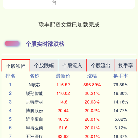
台
联丰配资文章已加载完成
个股实时涨跌榜
个股跌幅
个股流入
个股流出
换手率
个股涨幅
排名
名称
最新价
涨幅
换手率
1
N展芯
116.52
396.89%
79.39%
2
锐翔智能
110.02
20.21%
16.80%
3
志特新材
14.8
20.03%
14.18%
4
博腾股份
20.44
20.02%
14.77%
5
近岸蛋白
46.72
20.01%
5.62%
6
毕得医药
61.6
20.01%
6.12%
7
五洲医疗
83.62
20.01%
18.37%