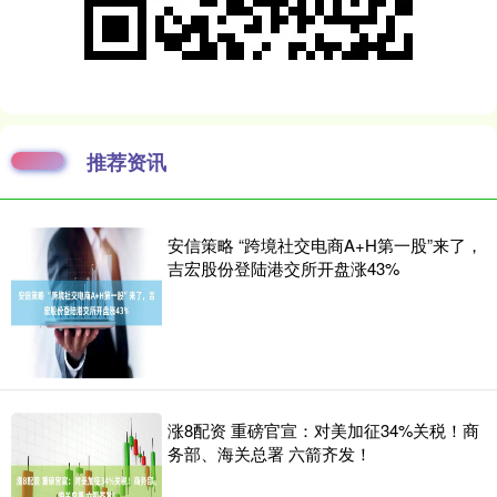
推荐资讯
安信策略 “跨境社交电商A+H第一股”来了，
吉宏股份登陆港交所开盘涨43%
涨8配资 重磅官宣：对美加征34%关税！商
务部、海关总署 六箭齐发！