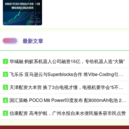
最新文章
华城融 蚂蚁系机器人公司融资15亿，专给机器人造“大脑”
1
飞乐乐 亚马逊云与Superblocks合作 将Vibe-Coding引入企业私有云
2
天津配资大本营 换了3台电视才懂，电视机要学会“5不买”，都是花钱买的经验
3
国汇策略 POCO M8 Power印度发布 配8000mAh电池 24999卢比起
4
信康配资 高考护航，广州水投自来水便民服务获市民点赞
5