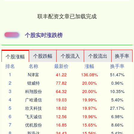
联丰配资文章已加载完成
个股实时涨跌榜
个股跌幅
个股流入
个股流出
换手率
个股涨幅
排名
名称
最新价
涨幅
换手率
1
N津富
41.22
136.08%
51.47%
2
锴威特
77.82
20.00%
0.96%
3
科翔股份
64.32
20.00%
10.35%
4
广哈通信
19.03
19.99%
5.40%
5
欣天科技
18.02
19.97%
27.17%
6
飞天诚信
12.56
19.96%
6.98%
7
优机股份
16.85
15.65%
8.66%
8
新迅达
24.43
15.56%
5.42%