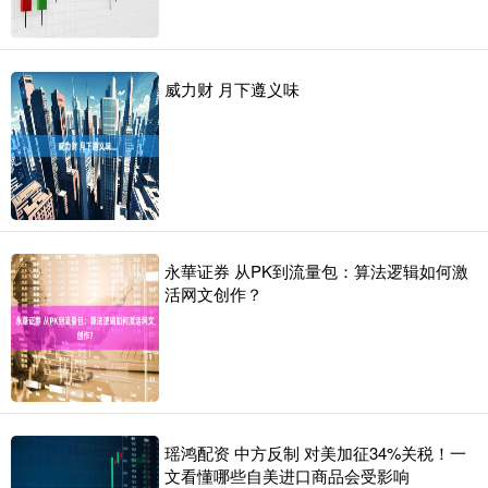
威力财 月下遵义味
永華证券 从PK到流量包：算法逻辑如何激
活网文创作？
瑶鸿配资 中方反制 对美加征34%关税！一
文看懂哪些自美进口商品会受影响