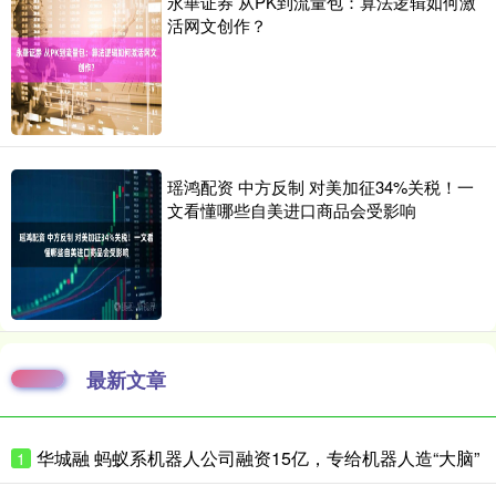
永華证券 从PK到流量包：算法逻辑如何激
活网文创作？
瑶鸿配资 中方反制 对美加征34%关税！一
文看懂哪些自美进口商品会受影响
最新文章
华城融 蚂蚁系机器人公司融资15亿，专给机器人造“大脑”
1