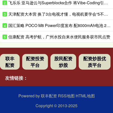
飞乐乐 亚马逊云与Superblocks合作 将Vibe-Coding引入企业私有云
2
天津配资大本营 换了3台电视才懂，电视机要学会“5不买”，都是花钱买的经验
3
国汇策略 POCO M8 Power印度发布 配8000mAh电池 24999卢比起
4
信康配资 高考护航，广州水投自来水便民服务获市民点赞
5
联丰
配资投资
股民配资
配资炒股优
配资
平台
炒股
质平台
友情链接：
Powered by
联丰配资
RSS地图
HTML地图
Copyright
© 2013-2025