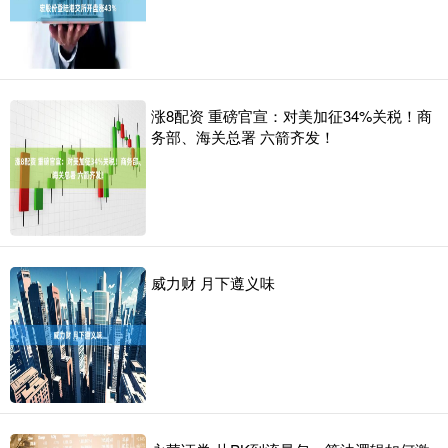
涨8配资 重磅官宣：对美加征34%关税！商
务部、海关总署 六箭齐发！
威力财 月下遵义味