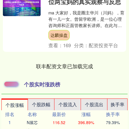
位两宝妈的真实观察与反思
ma 大家好，我是圈主华川（川妈），育
有一儿一女。曾留学欧洲，是一位心理
咨询师和正面管教家长讲师。在此与您
分享二胎孕、产、育儿知识，以及自家
达麟操盘
俩宝的亲子教育经验。....
查看：
169
分类：
配资投资平台
联丰配资文章已加载完成
个股实时涨跌榜
个股跌幅
个股流入
个股流出
换手率
个股涨幅
排名
名称
最新价
涨幅
换手率
1
N展芯
116.52
396.89%
79.39%