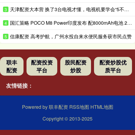
天津配资大本营 换了3台电视才懂，电视机要学会“5不买”，都是花钱买的经验
3
国汇策略 POCO M8 Power印度发布 配8000mAh电池 24999卢比起
4
信康配资 高考护航，广州水投自来水便民服务获市民点赞
5
联丰
配资投资
股民配资
配资炒股优
配资
平台
炒股
质平台
友情链接：
Powered by
联丰配资
RSS地图
HTML地图
Copyright
© 2013-2025