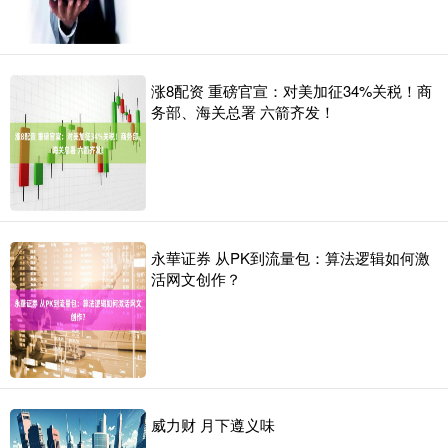
涨8配资 重磅官宣：对美加征34%关税！商
务部、海关总署 六箭齐发！
永華证券 从PK到流量包：算法逻辑如何激
活网文创作？
威力财 月下遵义味