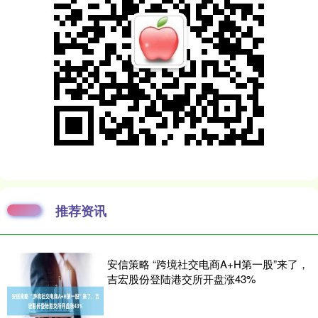
推荐资讯
安信策略 “跨境社交电商A+H第一股”来了，
吉宏股份登陆港交所开盘涨43%