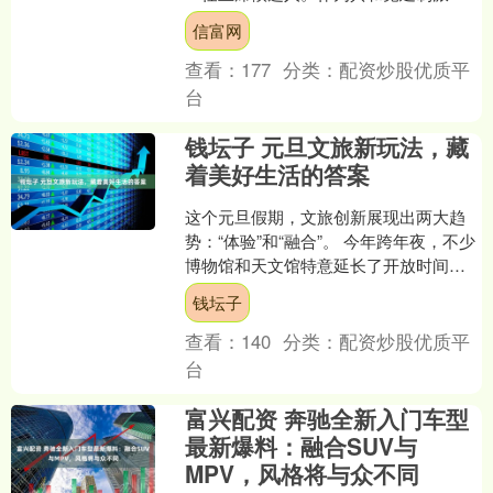
英，沃什拥有光鲜而丰富的履历....
信富网
查看：
177
分类：
配资炒股优质平
台
钱坛子 元旦文旅新玩法，藏
着美好生活的答案
这个元旦假期，文旅创新展现出两大趋
势：“体验”和“融合”。 今年跨年夜，不少
博物馆和天文馆特意延长了开放时间。
在具有历史厚重感的博物馆里迎接新
钱坛子
年，或是在天文馆仰....
查看：
140
分类：
配资炒股优质平
台
富兴配资 奔驰全新入门车型
最新爆料：融合SUV与
MPV，风格将与众不同