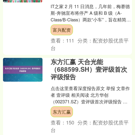
IT之家 2 月 11 日消息，几年前，梅赛德
斯-奔驰宣布将停产 A 级和 B 级（A-
Class/B-Class）两款“小车”，旨在精简紧
凑型产品阵容，把资源....
富兴配资
查看：
111
分类：
配资炒股优质平
台
东方汇赢 天合光能
（688599.SH）壹评级首次
评级报告
点击这里查看深度报告原文 举报 文章作
者 壹评级 相关阅读 北方华创
（002371.SZ）壹评级首次评级报告 第
一财经“壹评级”2025年首次评级报告 36
东方汇赢
2....
查看：
150
分类：
配资炒股优质平
台