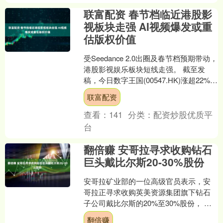
联富配资 春节档临近港股影
视板块走强 AI视频爆发或重
估版权价值
受Seedance 2.0出圈及春节档预期带动，
港股影视娱乐板块短线走强。 截至发
稿，今日数字王国(00547.HK)涨超22%，
中国儒意(00136.HK)涨....
联富配资
查看：
141
分类：
配资炒股优质平
台
翻倍赚 安哥拉寻求收购钻石
巨头戴比尔斯20-30%股份
安哥拉矿业部的一位高级官员表示，安
哥拉正寻求收购英美资源集团旗下钻石
子公司戴比尔斯的20%至30%股份， 并
正在与其他产钻石的非洲国家进行商
翻倍赚