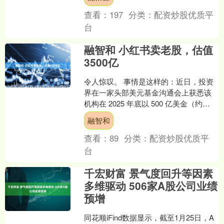
讨。 戴比尔斯是全球....
查看：
197
分类：
配资炒股优质平
台
融智和 小红书卖老股，估值
3500亿
令人惊叹。 事情是这样的：近日，投资
界在一家头部美元基金沟通会上获悉该
机构在 2025 年底以 500 亿美金（约
3500 亿人民币）的估值，低调卖出了手
融智和
中部....
查看：
89
分类：
配资炒股优质平
台
千宏财富 景气度回升等因素
多维驱动 506家A股公司业绩
预增
同花顺iFind数据显示，截至1月25日，A