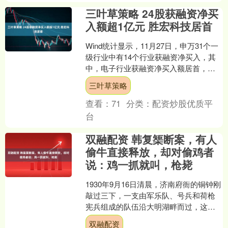
三叶草策略 24股获融资净买
入额超1亿元 胜宏科技居首
Wind统计显示，11月27日，申万31个一
级行业中有14个行业获融资净买入，其
中，电子行业获融资净买入额居首，当
日净买入27.14亿元；获融资净买入居前
三叶草策略
的行业....
查看：
71
分类：
配资炒股优质平
台
双融配资 韩复榘断案，有人
偷牛直接释放，却对偷鸡者
说：鸡一抓就叫，枪毙
1930年9月16日清晨，济南府衙的铜钟刚
敲过三下，一支由军乐队、号兵和荷枪
宪兵组成的队伍沿大明湖畔而过，这支
场面不小的行列正护送新任山东省主席
双融配资