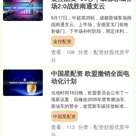
场2:0战胜南通支云
9月17日，中超第25轮，成都蓉城客场挑
战南通支云。上半场，安德里戈门前推
射破门。下半场补时阶段，周定洋利用
反击打进空门。最终成都蓉城客场2:0击
金控配资·
败南通支云。....
查看：
106
分类：
配资炒股优质平
台
中国星配资 欧盟撤销全面电
动化计划
当地时间16日晚，欧盟委员会公布了一
项新议案，拟修改2035年禁售燃油车、
柴油车的禁令，放宽新车碳排放标准，
将原本规定的2035年起，欧盟地区必须
中国星配资
销售零排放车辆....
查看：
113
分类：
配资炒股优质平
台