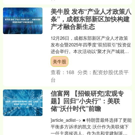
美牛股 发布“产业人才政策八
条”，成都东部新区加快构建
产才融合新生态
12月26日，成都东部新区产业人才政策
发布会暨2025年四季度“双招双引”投资促
进会举行。本次活动以“聚才兴产城就未
来”为主题，重磅发布“产业人才政策八
美牛股
条”，启....
查看：
168
分类：
配资炒股优质平
台
信富网 【招银研究|宏观专
题】回归“小央行”：美联
储“沃什时代”前瞻
]article_adlist--> ■ 特朗普最终选择了更能
平衡多方诉求的凯文·沃什作为美联储下
一任主席候选人。作为共和党建制派精