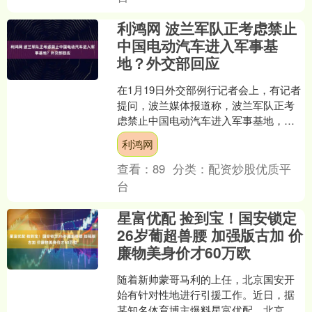
利鸿网 波兰军队正考虑禁止
中国电动汽车进入军事基
地？外交部回应
在1月19日外交部例行记者会上，有记者
提问，波兰媒体报道称，波兰军队正考
虑禁止中国电动汽车进入军事基地，理
由是存在收集敏感数据的风险。中方对
利鸿网
此有何评论？对此利鸿....
查看：
89
分类：
配资炒股优质平
台
星富优配 捡到宝！国安锁定
26岁葡超兽腰 加强版古加 价
廉物美身价才60万欧
随着新帅蒙哥马利的上任，北京国安开
始有针对性地进行引援工作。近日，据
某知名体育博主爆料星富优配，北京国