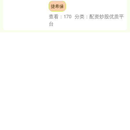
台，扫码付钱，两盘饺子一共26元，男
捷希缘
士扫码后捷希源，却转了2....
查看：
170
分类：
配资炒股优质平
台
捷希源配资 比特币7个月来
首次跌破9万美元！加密货币
全网超17万人爆仓，67亿元
化为乌有！啥情况？
热点栏目 自选股 数据中心 行情中心 资
金流向 模拟交易 客户端 11月18日捷希源
配资，比特币盘中一度跌破9万美元，持
续一个月的下跌态势已抹去该加密货币
捷希缘配资
202....
查看：
181
分类：
配资炒股优质平
台
聚盈策略 央视: 高市早苗若