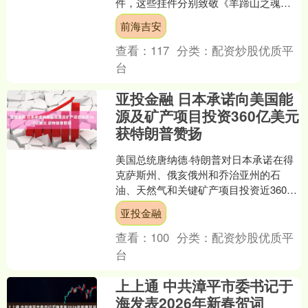
件，这些挂件分别致敬《羊蹄山之魂》
（怨灵）、《绝地潜兵2》（为了自由）
前海吉安
与《死亡搁浅....
查看：
117
分类：
配资炒股优质平
台
亚投金融 日本承诺向美国能
源及矿产项目投资360亿美元
获特朗普赞扬
美国总统唐纳德·特朗普对日本承诺在得
克萨斯州、俄亥俄州和乔治亚州的石
油、天然气和关键矿产项目投资近360亿
美元表示欢迎。 此项承诺是两国达成贸
亚投金融
易协议后日本的首批....
查看：
100
分类：
配资炒股优质平
台
上上通 中共漳平市委书记于
海发表2026年新春贺词