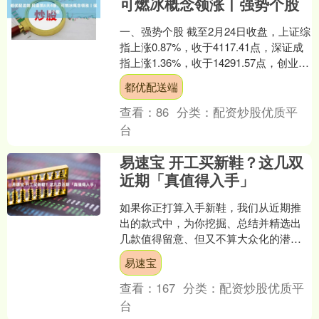
可燃冰概念领涨丨强势个股
一、强势个股 截至2月24日收盘，上证综
指上涨0.87%，收于4117.41点，深证成
指上涨1.36%，收于14291.57点，创业板
指上涨0.99%，收于33....
都优配送端
查看：
86
分类：
配资炒股优质平
台
易速宝 开工买新鞋？这几双
近期「真值得入手」
如果你正打算入手新鞋，我们从近期推
出的款式中，为你挖掘、总结并精选出
几款值得留意、但又不算大众化的潜力
之选。 包括 OAMC 将户外鞋款拉入时装
易速宝
语境的新尝试，K....
查看：
167
分类：
配资炒股优质平
台