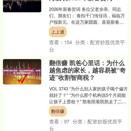
2026年新春贺词 各位父老乡亲、同志
们、朋友们： 春扣千门传佳讯，福临万
户报新元。在这万家团圆、喜迎新春的
美好时刻，我谨代表中共漳平市委、市
上上通
人大常委会、市政府....
查看：
154
分类：
配资炒股优质平
台
翻倍赚 凯爸心里话：为什么
越焦虑的家长，越容易被“奇
迹”收割智商税？
VOL 3743 “为什么别人家的孩子喝个偏方
就好了？” “为什么那个机构说5个月就能
让孩子上普校？” 凯爸陪着凯凯走了二十
年干预路，记录心得的纸箱子都塞满
翻倍赚
了。....
查看：
97
分类：
配资炒股优质平
台