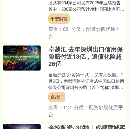
股共有934家公司发布2025年业绩预告，
其中，506家公司预计净利润同比有不同
程度的增长（按预告净利润最大变动幅
千宏财富
度....
查看：
88
分类：
配资炒股优质平
台
卓越汇 去年深圳出口信用保
险赔付近13亿，追债化险超
26亿
金融护航“外贸第一城”，又有大数据。2
月6日，南都湾财社记者从中国出口信用
保险公司深圳分公司（以下简称“深圳信
保”）获悉，2025年，深圳信保承保深圳
卓越汇
地区外贸出....
查看：
112
分类：
配资炒股优质平
台
金控配资· 30秒｜成都蓉城客