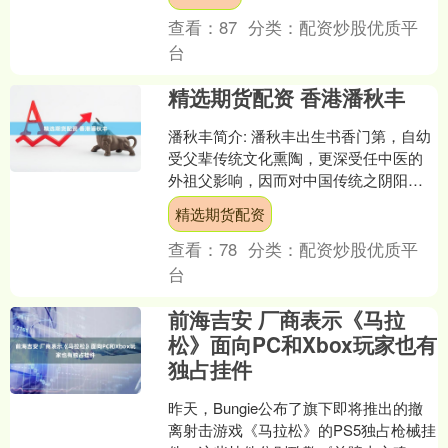
韩复榘前往省府大....
查看：
87
分类：
配资炒股优质平
台
精选期货配资 香港潘秋丰
潘秋丰简介: 潘秋丰出生书香门第，自幼
受父辈传统文化熏陶，更深受任中医的
外祖父影响，因而对中国传统之阴阳五
行特别威兴趣，从而钻研学习玄理术数
精选期货配资
之学，为此打下坚实的....
查看：
78
分类：
配资炒股优质平
台
前海吉安 厂商表示《马拉
松》面向PC和Xbox玩家也有
独占挂件
昨天，Bungie公布了旗下即将推出的撤
离射击游戏《马拉松》的PS5独占枪械挂