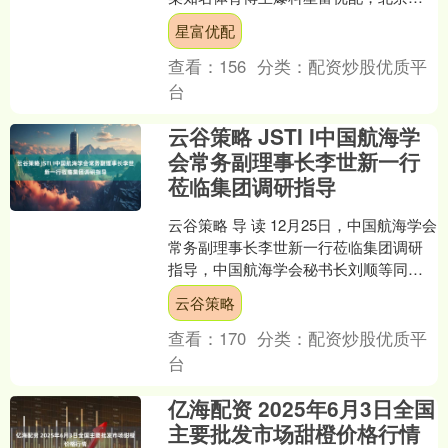
安为了补强后腰位置，已经基本锁定一
星富优配
名在葡超效力的非洲国脚级....
查看：
156
分类：
配资炒股优质平
台
云谷策略 JSTI I中国航海学
会常务副理事长李世新一行
莅临集团调研指导
云谷策略 导 读 12月25日，中国航海学会
常务副理事长李世新一行莅临集团调研
指导，中国航海学会秘书长刘顺等同志
陪同。集团党委书记、总裁何淼、首席
云谷策略
战略官朱晓宁、....
查看：
170
分类：
配资炒股优质平
台
亿海配资 2025年6月3日全国
主要批发市场甜橙价格行情