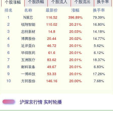
个股跌幅
个股流入
个股流出
换手率
个股涨幅
排名
名称
最新价
涨幅
换手率
1
N展芯
116.52
396.89%
79.39%
2
锐翔智能
110.02
20.21%
16.80%
3
志特新材
14.8
20.03%
14.18%
4
博腾股份
20.44
20.02%
14.77%
5
近岸蛋白
46.72
20.01%
5.62%
6
毕得医药
61.6
20.01%
6.12%
7
五洲医疗
83.62
20.01%
18.37%
8
耐科装备
49.67
20.01%
6.83%
9
一博科技
53.33
20.01%
17.26%
10
方邦股份
146.16
20.00%
7.68%
沪深京行情 实时轮播