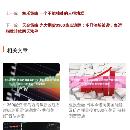
上一篇：
掌乐策略 一个不能独处的人很糟糕
下一篇：
天金策略 光大期货0303热点追踪：多只油船被袭，集运
指数连续两天涨停
相关文章
牛360配资 青岛西海岸新区红石
亚投金融 日本承诺向美国能源
崖街道开展“法润童心 共创美
及矿产项目投资360亿美元 获特
好”普法课堂
朗普赞扬