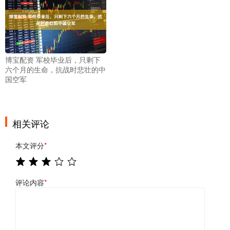
博宝配资 军校毕业后，只剩下
六个月的生命，抗战时悲壮的中
国空军
相关评论
本文评分
*
评论内容
*