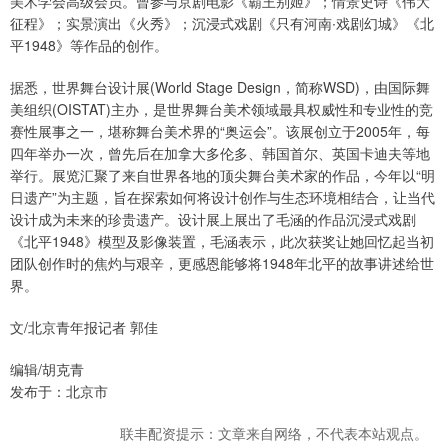
美术学会高级会员。曾参与京剧电影《霸王别姬》；情景史诗《伟大
征程》；实景演出《火秀》；沉浸式戏剧《只有河南∙戏剧幻城》《北
平1948》等作品的创作。
据悉，世界舞台设计展(World Stage Design，简称WSD)，由国际舞
美组织(OISTAT)主办，是世界舞台美术领域最具权威性和专业性的竞
赛性展事之一，堪称舞台美术界的“奥运会”。该展创立于2005年，每
四年举办一次，曾先后在加拿大多伦多、韩国首尔、英国卡迪夫等地
举行。展览汇聚了来自世界各地的顶尖舞台美术家的作品，今年以“明
日遗产”为主题，旨在探索如何将设计创作与生态环境相结合，让当代
设计成为未来的珍贵遗产。设计展上展出了毛涵的作品沉浸式戏剧
《北平1948》模型及影像装置，毛涵表示，此次获奖让她回忆起当初
团队创作时的焦灼与艰辛，更感恩能够将1948年北平的故事讲述给世
界。
文/北京青年报记者 郭佳
编辑/胡克青
发布于：北京市
联丰配资提示：文章来自网络，不代表本站观点。