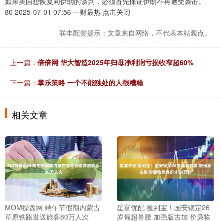
如果美国想恢复同伊朗的谈判，必须首先保证伊朗不再遭受袭击。
80 2025-07-01 07:56 一财最热 点击关闭
联丰配资提示：文章来自网络，不代表本站观点。
上一篇：
倍倍网 华大智造2025年归母净利润亏损收窄超60%
下一篇：
掌乐策略 一个不能独处的人很糟糕
相关文章
MOM操盘网 端午节假期内蒙古
星富优配 捡到宝！国安锁定26
草原铁路发送旅客80万人次
岁葡超兽腰 加强版古加 价廉物