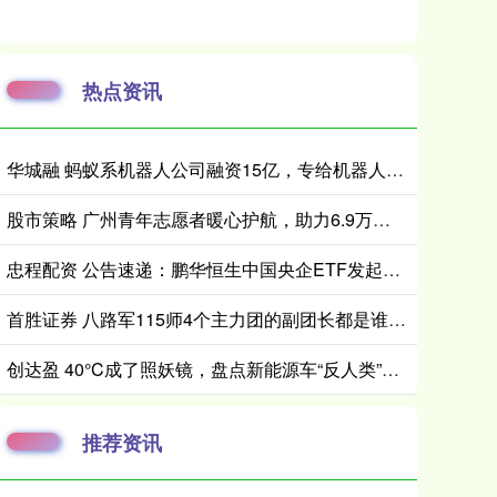
热点资讯
华城融 蚂蚁系机器人公司融资15亿，专给机器人造“大脑”
股市策略 广州青年志愿者暖心护航，助力6.9万考生逐梦高考
忠程配资 公告速递：鹏华恒生中国央企ETF发起式联接基金A类基金份额暂停大额申购、定期定额投资业务
首胜证券 八路军115师4个主力团的副团长都是谁？后来的成就如何？
创达盈 40°C成了照妖镜，盘点新能源车“反人类”的六大设计
推荐资讯