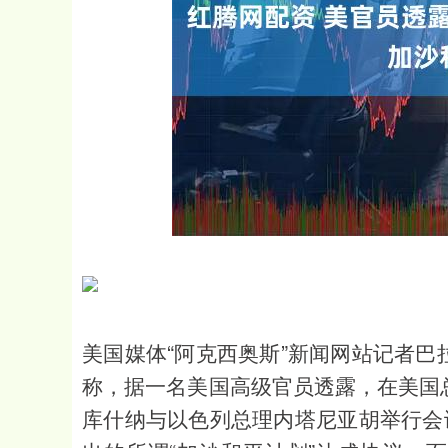
深证成指
14311.01
.68
1.02%
200.89
1
美国媒体“阿克西奥斯”新闻网站记者巴
称，据一名美国高级官员透露，在美国
库什纳与以色列总理内塔尼亚胡举行会