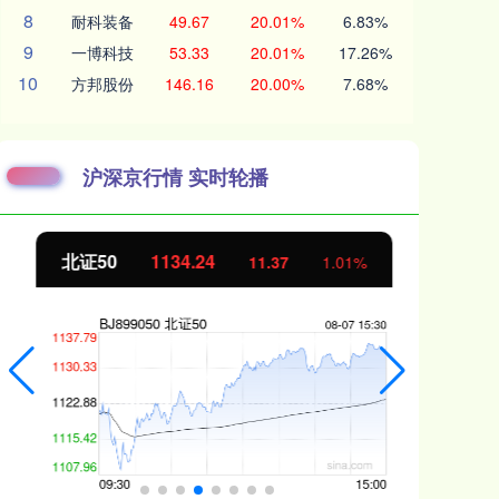
8
耐科装备
49.67
20.01%
6.83%
9
一博科技
53.33
20.01%
17.26%
10
方邦股份
146.16
20.00%
7.68%
沪深京行情 实时轮播
北证50
1134.24
创
11.37
1.01%