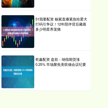
51我要配资 杨紫直播紧急给爱犬
打码引争议！12年陪伴背后藏着
多少明星养宠痛
乾鑫配资 盘前：纳指期货涨
0.25% 市场聚焦美联储会议纪要