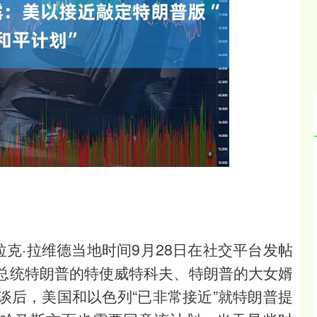
沪深300
4694.44
.42%
43.13
0.93%
拉克·拉维德当地时间9月28日在社交平台发帖
总统特朗普的特使威特科夫、特朗普的大女婿
谈后，美国和以色列“已非常接近”就特朗普提