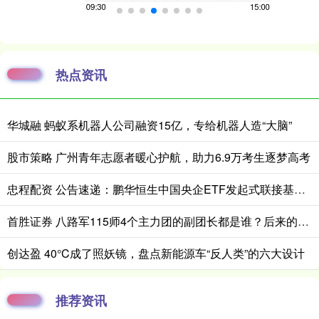
热点资讯
华城融 蚂蚁系机器人公司融资15亿，专给机器人造“大脑”
股市策略 广州青年志愿者暖心护航，助力6.9万考生逐梦高考
忠程配资 公告速递：鹏华恒生中国央企ETF发起式联接基金A类基金份额暂停大额申购、定期定额投资业务
首胜证券 八路军115师4个主力团的副团长都是谁？后来的成就如何？
创达盈 40°C成了照妖镜，盘点新能源车“反人类”的六大设计
推荐资讯