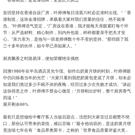
皇玥坚持在香港自设厂房，叶师傅每日清晨六时必定准时出现。“「香
港制造」这块金漆招牌，承载着大家对我们质量的信任，绝不能辜
负。”叶师傅语气坚定，“厂房设在香港，我才能每天亲眼紧盯每个环
节：从严选材料、精心制作，到内外包装，样样都要亲手把关才安
心。”亲力亲为，是他与一班老师傅数十年不变的坚持。“那些跟了我
三十多年的伙伴，如今早已亲如家人。”
厨房飘香之时路易泽，便知荣耀绝非偶然
回溯1986年在半岛酒店灵光乍现、创作出奶黄月饼的时刻，叶师傅眼
中仍闪烁着当年的光芒：“大家只看到我把奶黄包变成了月饼，却未必
知道我们熬过多少不眠不休的夜晚，经历过多少次失败才成功。”谈起
这份得意之作，叶师傅不禁会心微笑：“月饼刚出炉时，整个厨房香气
四溢！”
展开剩余66%
最初只是想做给中餐厅客人当饭后甜点，没想到大家尝过后都赞不绝
口，那份认可带来的喜悦，难以言喻！”最令他动容的，是这奶黄月饼
竟连续七年在有「食品界奥斯卡」之称的「世界食品质量评鉴大奖」