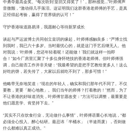
中勇夺最高金奖。“每次听到‘皇玥又得奖了！’，那种感觉...”叶师傅声
音微颤，“激动得几乎落泪。这证明我们这群香港老师傅的手艺，是真
正经得起考验，赢得了世界级的认可！”
守护香港味道路易泽，我愿耐心等待新芽成长
谈起与严运波博士共同创立皇玥的缘起，叶师傅感触良多：“严博士找
到我时，我已六十多岁。当时最忧心的，就是这门手艺后继无人。他
对我说：‘叶师傅，您还年轻着呢！还能做！’我们就这样一拍即
合！”如今厂房里汇聚了十多位身怀绝技的香港老师傅。但叶师傅强
调，自己能否工作并非关键：“我最希望的是把手艺教给更多人！这么
好吃的饼，若失传了，大家以后就吃不到了，那多可惜！”
他略带无奈地笑道：“现在的年轻人，确实和我们那年代不同了。不仅
要教，更要「耐心地教」。我们当年的师傅？打着教的！”然而，为了
不让香港的好味道消失，叶师傅甘愿改变：“方法可以调整，最重要是
他们愿意学、肯坚持下去。”
“其实不只在饮食行业，无论做什么事情”，叶师傅语重心长地说，“都
必须全心投入、醉心钻研。最忌讳「半桶水」（半途而废），否则做
什么都难以真正成功。”