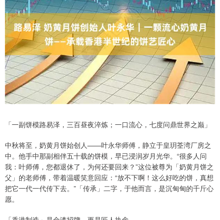
「一副饼模路易泽，三百昼夜淬炼；一口流心，七度问鼎世界之巅」
中秋将至，奶黄月饼始创人——叶永华师傅，静立于皇玥荃湾厂房之
中。他手中那副相伴五十载的饼模，早已浸润岁月光华。“很多人问
我：叶师傅，您都退休了，为何还要回来？”这位被尊为「奶黄月饼之
父」的老师傅，带着温暖笑意回应：“放不下啊！这么好吃的饼，真想
把它一代一代传下去。”「传承」二字，于他而言，是沉甸甸的千斤心
愿。
「香港制造」是金漆招牌，更是匠人执念