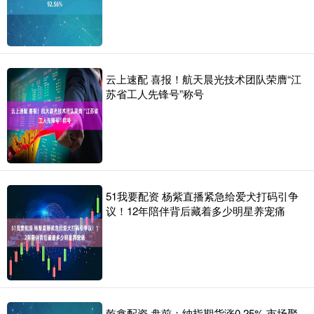
云上速配 喜报！航天晨光技术团队荣膺“江
苏省工人先锋号”称号
51我要配资 杨紫直播紧急给爱犬打码引争
议！12年陪伴背后藏着多少明星养宠痛
乾鑫配资 盘前：纳指期货涨0.25% 市场聚