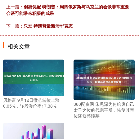
上一篇：
创惠优配 特朗普：周四俄罗斯与乌克兰的会谈非常重要
会谈可能带来积极的成果
下一篇：
乐发 特朗普最新涉华表态
相关文章
贝格富 9月12日微芯转债上涨
360配资网 朱见深为何给废自己
0.05%，转股溢价率17.38%
太子之位的代宗平反，恢复其帝
位还修整陵墓