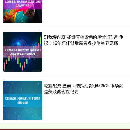
51我要配资 杨紫直播紧急给爱犬打码引争
议！12年陪伴背后藏着多少明星养宠痛
乾鑫配资 盘前：纳指期货涨0.25% 市场聚
焦美联储会议纪要