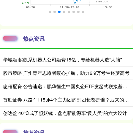
热点资讯
华城融 蚂蚁系机器人公司融资15亿，专给机器人造“大脑”
股市策略 广州青年志愿者暖心护航，助力6.9万考生逐梦高考
忠程配资 公告速递：鹏华恒生中国央企ETF发起式联接基金A类基金份额暂停大额申购、定期定额投资业务
首胜证券 八路军115师4个主力团的副团长都是谁？后来的成就如何？
创达盈 40°C成了照妖镜，盘点新能源车“反人类”的六大设计
推荐资讯