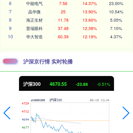
6
中能电气
7.56
14.37%
23.00%
7
晶华微
25
13.90%
10.54%
8
海正生材
11.78
13.60%
5.05%
9
普瑞眼科
37.48
12.38%
7.10%
10
华大智造
60.39
12.19%
4.37%
沪深京行情 实时轮播
55
北证50
1123.
-23.88
-0.51%