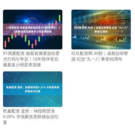
51我要配资 杨紫直播紧急给爱
玖玖配资网 30秒｜成都拉响警
犬打码引争议！12年陪伴背后
报 纪念“九一八”事变92周年
藏着多少明星养宠痛
乾鑫配资 盘前：纳指期货涨
0.25% 市场聚焦美联储会议纪
要