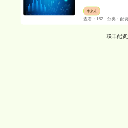
牛来乐
查看：
162
分类：
配
联丰配资
深证成指
14311.01
.68
1.02%
200.89
1