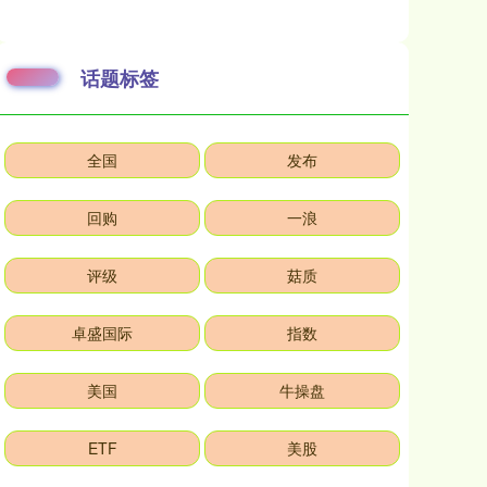
话题标签
全国
发布
回购
一浪
评级
菇质
卓盛国际
指数
美国
牛操盘
ETF
美股