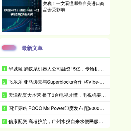
关税！一文看懂哪些自美进口商
品会受影响
最新文章
华城融 蚂蚁系机器人公司融资15亿，专给机器人造“大脑”
1
飞乐乐 亚马逊云与Superblocks合作 将Vibe-Coding引入企业私有云
2
天津配资大本营 换了3台电视才懂，电视机要学会“5不买”，都是花钱买的经验
3
国汇策略 POCO M8 Power印度发布 配8000mAh电池 24999卢比起
4
信康配资 高考护航，广州水投自来水便民服务获市民点赞
5