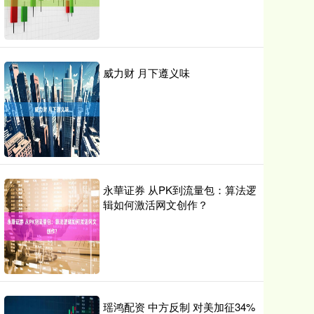
威力财 月下遵义味
永華证券 从PK到流量包：算法逻
辑如何激活网文创作？
瑶鸿配资 中方反制 对美加征34%