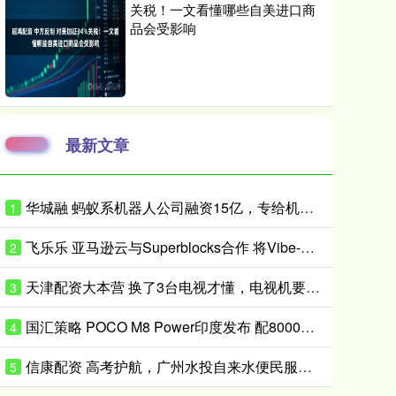
关税！一文看懂哪些自美进口商
品会受影响
最新文章
华城融 蚂蚁系机器人公司融资15亿，专给机器人造“大脑”
1
飞乐乐 亚马逊云与Superblocks合作 将Vibe-Coding引入企业私有云
2
天津配资大本营 换了3台电视才懂，电视机要学会“5不买”，都是花钱买的经验
3
国汇策略 POCO M8 Power印度发布 配8000mAh电池 24999卢比起
4
信康配资 高考护航，广州水投自来水便民服务获市民点赞
5