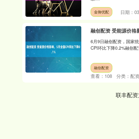
日期：03
金御优配
融创配资 受能源价格影
6月9日融创配资，国家统
CPI环比下降0.2%融创配
融创配资
深证成指
14311.01
.68
1.02%
200.89
1
查看：
108
分类：
配
联丰配资