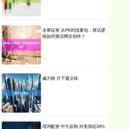
永華证券 从PK到流量包：算法逻
辑如何激活网文创作？
威力财 月下遵义味
瑶鸿配资 中方反制 对美加征34%