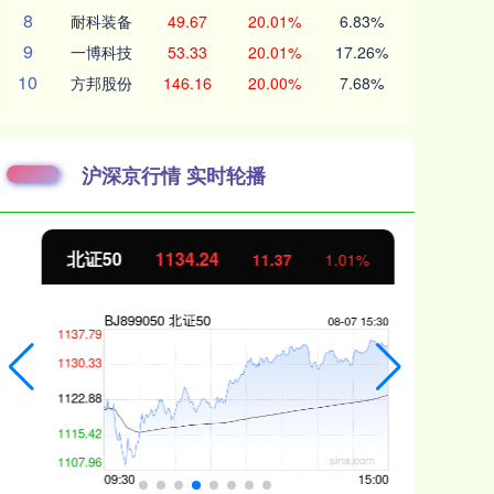
8
耐科装备
49.67
20.01%
6.83%
9
一博科技
53.33
20.01%
17.26%
10
方邦股份
146.16
20.00%
7.68%
沪深京行情 实时轮播
北证50
1134.24
创
11.37
1.01%