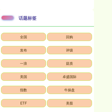
话题标签
全国
回购
发布
评级
一浪
菇质
美国
卓盛国际
指数
牛操盘
ETF
美股