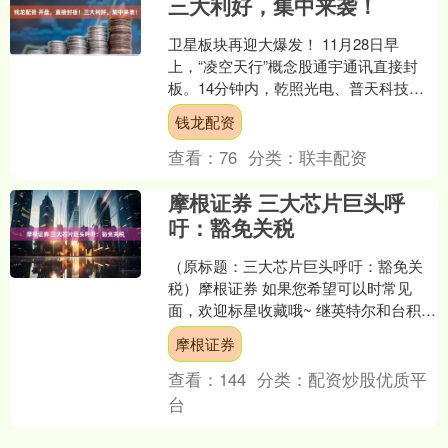
三大利好，集中来袭！
卫星板块再迎大爆发！ 11月28日早
上，“凌空天行”概念股通宇通讯直接封
板。14分钟内，乾照光电、普天科技、
雷科防务皆涨停。卫星ETF一度大涨超
钱龙配资
2%。最近，卫星....
查看：
76
分类：
联丰配资
摩根证券 三大芯片巨头呼
吁：豁免关税
（原标题：三大芯片巨头呼吁：豁免关
税）摩根证券 如果您希望可以时常见
面，欢迎标星收藏哦~ 继英特尔和台积电
后美国芯片巨头美光、高通和德州仪器
摩根证券
均已向美国商务部提交....
查看：
144
分类：
配资炒股优质平
台