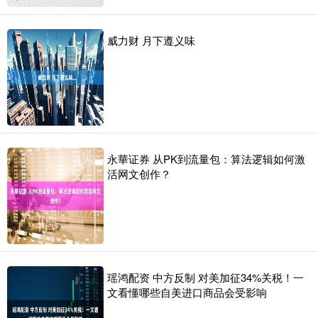
威力财 月下遵义味
永華证券 从PK到流量包：算法逻辑如何激
活网文创作？
瑶鸿配资 中方反制 对美加征34%关税！一
文看懂哪些自美进口商品会受影响