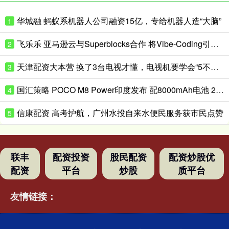
华城融 蚂蚁系机器人公司融资15亿，专给机器人造“大脑”
1
飞乐乐 亚马逊云与Superblocks合作 将Vibe-Coding引入企业私有云
2
天津配资大本营 换了3台电视才懂，电视机要学会“5不买”，都是花钱买的经验
3
国汇策略 POCO M8 Power印度发布 配8000mAh电池 24999卢比起
4
信康配资 高考护航，广州水投自来水便民服务获市民点赞
5
联丰
配资投资
股民配资
配资炒股优
配资
平台
炒股
质平台
友情链接：