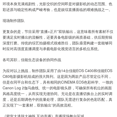
环境本身充满戏剧性，光影交织的空间即是对摄影机的动态范围、色
彩还原与稳定性构成严峻考验，也是娱综直播面临的艰难挑战之一。
现场制作团队
更复杂的是，节目采用“直播+正片”双轨输出，这意味着所有素材不仅
要满足实时播出的流畅性，还要具备电影级的画质基础，供后期剪辑
深度打磨。传统的综艺拍摄模式很难胜任，团队亟需构建一套能够同
时应对高强度直播调度与承载电影化视觉语言的多机位系统。
各司其职，佳能生态设备的协同作战
为应对以上挑战，制作团队采用了由14台佳能EOS C400和佳能EOS
C80电影摄影机组成的强大阵列。这是因为两款产品尽管定位不同，
但是在同平台和生态下，具有相同的CINEMA EOS色彩科学、一致的
Canon Log 2伽马曲线、统一的电影镜头群，可确保所有机位的画面
风格高度统一，从而实现无缝协同。无论是在直播切换台上的实时调
度，还是后期调色中的批量处理，团队无需进行复杂的色彩匹配，真
正实现了“一套素材，双轨输出”的高效流程。
《密室大逃脱大神版 互动直播》直播现场舞台区域