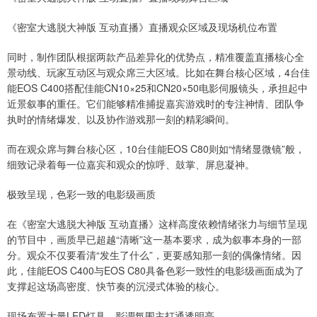
《密室大逃脱大神版 互动直播》直播观众区域及现场机位布置
同时，制作团队根据两款产品差异化的优势点，精准覆盖直播核心全
景动线、玩家互动区与观众席三大区域。比如在舞台核心区域，4台佳
能EOS C400搭配佳能CN10×25和CN20×50电影伺服镜头，承担起中
近景叙事的重任。它们能够精准捕捉嘉宾游戏时的专注神情、团队争
执时的情绪爆发、以及协作游戏那一刻的精彩瞬间。
而在观众席与舞台核心区，10台佳能EOS C80则如“情绪显微镜”般，
细致记录着每一位嘉宾和观众的惊呼、鼓掌、屏息凝神。
极致呈现，色彩一致的电影级画质
在《密室大逃脱大神版 互动直播》这样高度依赖情绪张力与细节呈现
的节目中，画质早已超越“清晰”这一基本要求，成为叙事本身的一部
分。观众不仅要看清“发生了什么”，更要感知那一刻的偶像情绪。因
此，佳能EOS C400与EOS C80具备色彩一致性的电影级画面成为了
支撑起这场高密度、快节奏的沉浸式体验的核心。
现场布置大量LED灯具，影调氛围主打通透明亮