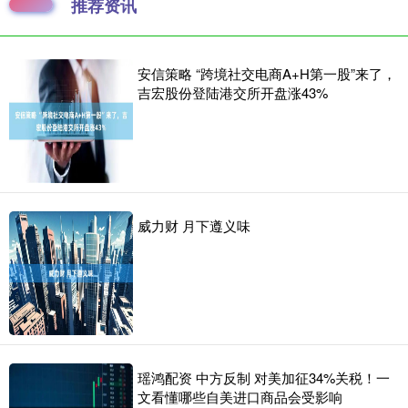
推荐资讯
安信策略 “跨境社交电商A+H第一股”来了，
吉宏股份登陆港交所开盘涨43%
威力财 月下遵义味
瑶鸿配资 中方反制 对美加征34%关税！一
文看懂哪些自美进口商品会受影响