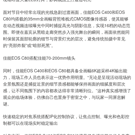
面对节目中经常出现的光线急剧过渡画面，佳能EOS C400和EOS
C80均搭载的35mm全画幅背照堆栈式CMOS图像传感器，使其能够
在动态视频连续曝光中同时捕捉高光与阴影信息，实现16档的动态范
围。即便在嘉宾从黑暗走廊突然步入强光舞台的瞬间，画面依然能同
时保留其面部轮廓的细节与背景灯光的层次，避免传统拍摄中常见
的“亮部炸裂”或“暗部死黑”。
佳能EOS C80搭配佳能70-200mm镜头
同时，佳能EOS C400和EOS C80都具备全画幅6K超采样4K输出能
力，现场工作人员也表示这一优势作用明显。“无论是呈现活动现场的
全景氛围还是捕捉近景的细节质感都能够保持画面的细腻度和层次
感，让不同氛围下的内容都表达得非常清晰到位。”这种真实感增强了
观众的临场体验，仿佛自己也置身于密室之中，与玩家一同屏息解
谜。
快速稳定的对焦系统搭配IP化控制协议，让焦点控制、曝光和色彩控
制都可以在现场实时稳定输出