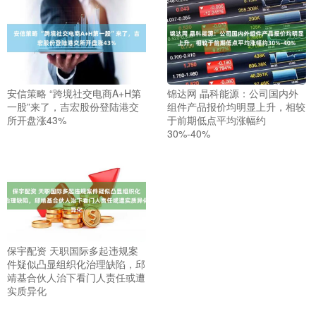
安信策略 “跨境社交电商A+H第
锦达网 晶科能源：公司国内外
一股”来了，吉宏股份登陆港交
组件产品报价均明显上升，相较
所开盘涨43%
于前期低点平均涨幅约
30%-40%
保宇配资 天职国际多起违规案
件疑似凸显组织化治理缺陷，邱
靖基合伙人治下看门人责任或遭
实质异化