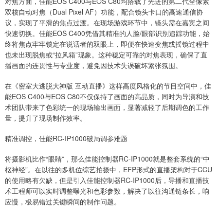
对焦方面，佳能EOS C400与EOS C80均搭载了先进的第二代全像素
双核自动对焦（Dual Pixel AF）功能，配合镜头卡口的高速通信协
议，实现了平滑的焦点过渡。在现场游戏环节中，镜头需在嘉宾之间
快速切换。佳能EOS C400凭借其精准的人脸/眼部识别追踪功能，始
终将焦点牢牢锁定在说话者的双眼上，即便在快速变焦或摇镜过程中
也未出现脱焦或“拉风箱”现象。这种稳定可靠的对焦表现，确保了直
播画面的连贯性与专业度，避免因技术失误破坏紧张氛围。
在《密室大逃脱大神版 互动直播》这样高度风格化的节目空间中，佳
能EOS C400与EOS C80不仅保持了画面的高品质，同时为导演和技
术团队带来了色彩统一的现场输出画面，显著减轻了后期调色的工作
量，提升了现场制作效率。
精准调控，佳能RC-IP1000破局调参难题
将摄影机比作“眼睛”，那么佳能控制器RC-IP1000就是整套系统的“中
枢神经”。在以往的多机位综艺拍摄中，EFP形式的直播架构对于CCU
的使用略有欠缺，但是引入佳能控制器RC-IP1000后，导播和直播技
术工程师可以实时调整曝光和色彩参数，解决了以往沟通链条长，响
应慢，极易错过关键瞬间的制作问题。