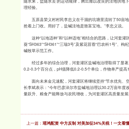
随水来，盐随水去’的运动规律，腾出难以改良的洼地供地
理经验。
五原县荣义村村民李忠义在干涸的坑塘里流转了50亩地
抢着上门收。用好了，盐碱洼地是致富宝地。”李忠义说。
这种“以地适种”和“以种适地”相结合的思路，让河套灌
葵“SH363”“SH361”“三瑞3号”及紫花苜蓿“巴农科1
碱牧草示范工作。
经过多年的综合治理，河套灌区盐碱地治理取得了显著成
0.2-0.3个百分点，pH值降低0.2-0.5个单位，作物单
面向未来金元速配，河套灌区将继续坚持“节水优先、空
长李斌表示：“今年巴彦淖尔市盐碱地治理以30.2万亩年
量跃升、粮食产能释放与农民增收，为河套灌区高质量发展
上一篇：
瑶鸿配资 中方反制 对美加征34%关税！一文