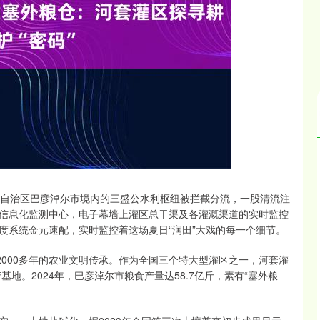
沪深300
4694.44
.42%
43.13
0.93%
自治区巴彦淖尔市境内的三盛公水利枢纽被拦截分流，一股清流注
信息化监测中心，电子幕墙上灌区总干渠及各灌溉渠道的实时监控
度系统金元速配，实时监控着这场夏日“润田”大戏的每一个细节。
000多年的农业文明传承。作为全国三个特大型灌区之一，河套灌
地。2024年，巴彦淖尔市粮食产量达58.7亿斤，素有“塞外粮