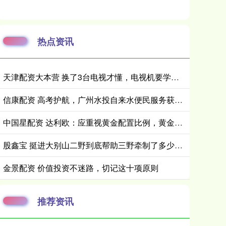
热点资讯
天津配资大本营 换了3台电视才懂，电视机要学会“5不买”，都是花钱买的经验
信康配资 高考护航，广州水投自来水便民服务获市民点赞
中国星配资 达利欧：应重视黄金配置比例，黄金ETF华夏(518850)回调或可逢低布局
股鑫宝 挺进大别山二野到底帮助三野牵制了多少部队？
金景配资 价值投资不迷路，切记这十项原则
推荐资讯