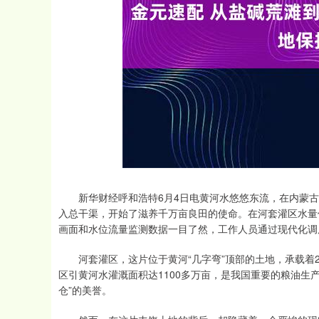
深证成指
14311.01
.68
1.02%
200.89
1
新华财经呼和浩特6月4日电黄河水悠悠东流，在内蒙古
入总干渠，开始了滋养千万亩良田的使命。在河套灌区水量
画面和水位流量监测数据一目了然，工作人员通过现代化调
河套灌区，这片位于黄河“几字弯”顶部的土地，承载着2
区引黄河水灌溉面积达1100多万亩，是我国重要的粮油生产基
仓”的美誉。