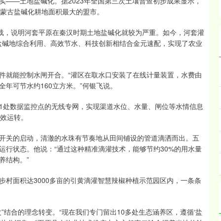
—土地盐碱化。据2023年全国第三次土壤普查初步成果显示，
是内蒙古盐碱化耕地面积最大的盟市。
载，说明河套平原在秦汉时期土地盐碱化就较为严重。如今，河套灌
与盐碱地综合利用、高效节水、科技创新相结合金元速配，实现了农业
就能控制水闸开合。“灌区在取水口安装了在线计量装置，水费由
年可节水约160立方米。”何银飞说。
41处数据监控点的无线专网，实现渠道水位、水量、闸位等水情信息
高效运转。
关的启动，清澈的水珠有节奏地从田间铺设的管道滴洒而出。五
运行状态。他说：“通过这种精准滴灌技术，能够节约30%的用水量
养结构。”
面积达3000多亩的引黄滴灌智慧辣椒种植示范园区内，一条条
结合的理念转变。“现在我们专门留出10多处生态涵养区，遵循‘盐