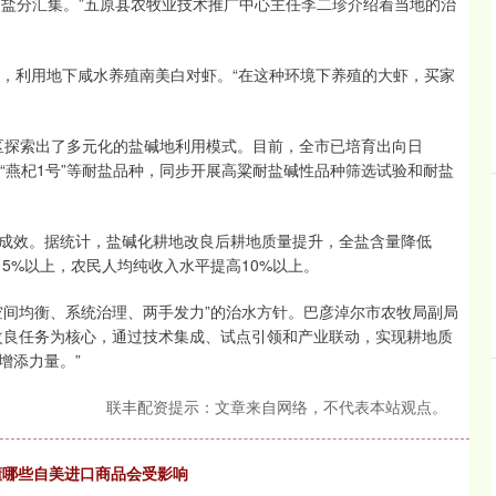
下盐分汇集。”五原县农牧业技术推广中心主任李二珍介绍着当地的治
，利用地下咸水养殖南美白对虾。“在这种环境下养殖的大虾，买家
区探索出了多元化的盐碱地利用模式。目前，全市已培育出向日
号”、枸杞“燕杞1号”等耐盐品种，同步开展高粱耐盐碱性品种筛选试验和耐盐
效。据统计，盐碱化耕地改良后耕地质量提升，全盐含量降低
产提高15%以上，农民人均纯收入水平提高10%以上。
间均衡、系统治理、两手发力”的治水方针。巴彦淖尔市农牧局副局
度改良任务为核心，通过技术集成、试点引领和产业联动，实现耕地质
增添力量。”
联丰配资提示：文章来自网络，不代表本站观点。
看懂哪些自美进口商品会受影响