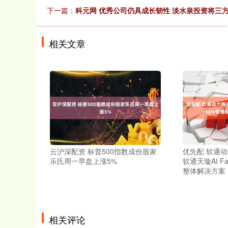
下一篇：
科元网 优秀公司仍具成长韧性 淡水泉投资将三
相关文章
云沪深配资 标普500指数成份股家
优先配 软通
乐氏周一早盘上涨5%
软通天璇AI F
整体解决方案
相关评论