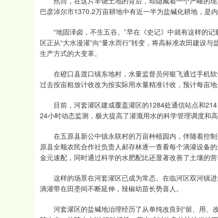
然而，在这片丰饶土地的背后，却隐藏着一个严峻的现实—
巴彦淖尔市1370.2万亩耕地中有近一半为盐碱化耕地，
“地固泽卤，不生五谷。”早在《史记》中就有这样的记
区正从“大水漫灌”向“量水而行”转变，将高标准农田建设
生产方式的大变革。
在磴口县渡口镇东地村，水量监督员何银飞通过手机软件
过去按亩粗放计收改为按实际用水量精准计收，预计每亩地全
目前，河套灌区建成覆盖灌区的1284处通信站点和21
24小时动态监测，极大提高了灌溉用水的科学管理调度和
在五原县新公中镇永联村的万亩种植园内，伴随着控制开
原县全顺农民合作社负责人郝存林逐一查看每个滴灌设备的
金元速配，同时通过科学的水肥配比还显著改善了土壤的营
这样的场景在河套灌区已成为常态。在临河区双河镇进步村
滴灌带在田垄间不断延伸，辣椒幼苗长势喜人。
河套灌区的盐碱地治理经历了从单纯改良到“留、用、改”