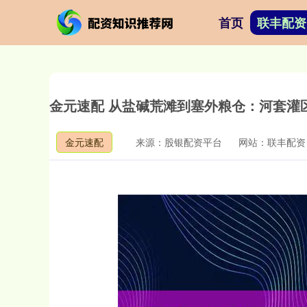
首页
联丰配资
金元速配 从盐碱荒滩到塞外粮仓：河套灌
金元速配
来源：股银配资平台
网站：联丰配资