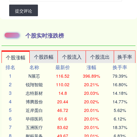
提交评论
个股实时涨跌榜
个股跌幅
个股流入
个股流出
换手率
个股涨幅
排名
名称
最新价
涨幅
换手率
1
N展芯
116.52
396.89%
79.39%
2
锐翔智能
110.02
20.21%
16.80%
3
志特新材
14.8
20.03%
14.18%
4
博腾股份
20.44
20.02%
14.77%
5
近岸蛋白
46.72
20.01%
5.62%
6
毕得医药
61.6
20.01%
6.12%
7
五洲医疗
83.62
20.01%
18.37%
8
耐科装备
49.67
20.01%
6.83%