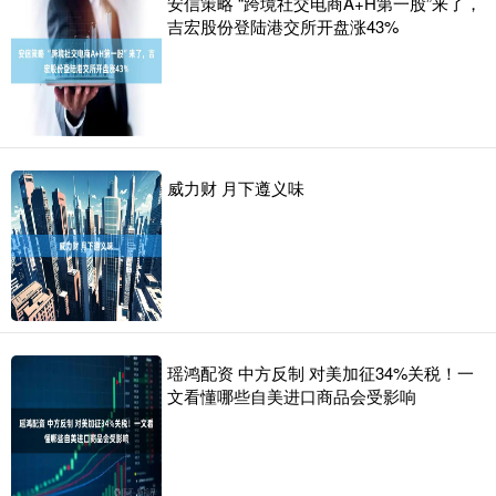
安信策略 “跨境社交电商A+H第一股”来了，
吉宏股份登陆港交所开盘涨43%
威力财 月下遵义味
瑶鸿配资 中方反制 对美加征34%关税！一
文看懂哪些自美进口商品会受影响