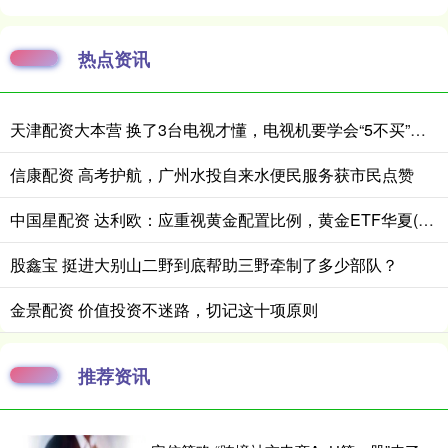
热点资讯
天津配资大本营 换了3台电视才懂，电视机要学会“5不买”，都是花钱买的经验
信康配资 高考护航，广州水投自来水便民服务获市民点赞
中国星配资 达利欧：应重视黄金配置比例，黄金ETF华夏(518850)回调或可逢低布局
股鑫宝 挺进大别山二野到底帮助三野牵制了多少部队？
金景配资 价值投资不迷路，切记这十项原则
推荐资讯