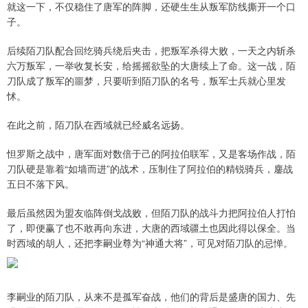
就这一下，不仅稳住了唐军的阵脚，还硬生生从叛军防线撕开一个口
子。
后续陌刀队配合回纥骑兵绕后夹击，把叛军杀得大败，一天之内斩杀
六万叛军，一举收复长安，给摇摇欲坠的大唐续上了命。这一战，陌
刀队成了叛军的噩梦，只要听到陌刀队的名号，叛军士兵就心里发
怵。
在此之前，陌刀队在西域就已经威名远扬。
怛罗斯之战中，唐军面对数倍于己的阿拉伯联军，又是客场作战，陌
刀队硬是靠着“如墙而进”的战术，压制住了阿拉伯的精锐骑兵，鏖战
五日不落下风。
最后虽然因为盟友临阵倒戈战败，但陌刀队的战斗力把阿拉伯人打怕
了，即便赢了也不敢再向东进，大唐的西域疆土也因此得以保全。当
时西域的胡人，还把李嗣业尊为“神通大将”，可见对陌刀队的忌惮。
李嗣业的陌刀队，从来不是孤军奋战，他们的背后是盛唐的国力、先