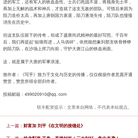
进的军工，还有军人的铁血血性。士兵们死战不退，将领身先士卒，
再加上无解的战术和神兵，才造就了这支无敌的部队。可惜后来因为
陌刀造价太高，再加上唐朝国力衰退，陌刀逐渐失传，陌刀队也慢慢
消失在历史中。
但这支队伍留下的传奇，却成了盛唐尚武精神的最好写照。千百年
后，我们再提起“如墙而进，人马俱碎”，依然能想象到那支铁骨铮铮
的陌刀队，在沙场上挥刀向前，守护大唐江山的铁血画面。
这，就是属于大唐的军事浪漫。
致作者：《写乎》致力于文化与历史的传播，仅仅根据作者意愿开通
赞赏，赞赏所得全部归作者。
投稿邮箱：499020910@qq. com
联丰配资提示：文章来自网络，不代表本站观点。
上一篇：
财富加 刘平《在文明的接缝处》