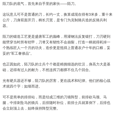
陌刀队的底气，首先来自手里的家伙——陌刀。
这玩意儿可不是普通的刀，长约一丈，换算成现在得有3米多，重十来
公斤，刀身双面开刃，柄长刃宽，是专门为克制骑兵造的反骑兵利
器。
陌刀的锻造工艺更是盛唐军工的巅峰，用灌钢法反复锻打，刀刃硬到
能劈穿当时所有铠甲，刀脊又有韧性不会崩裂，打造一柄就得耗掉一
个熟练匠人一个月的功夫，造价更是抵得上普通农户十年的口粮，妥
妥的“军工奢侈品”。
也正因如此，陌刀队的士兵个个都是精挑细选的壮汉，身高力大是基
础，还得有过人的耐力，不然连挥刀都撑不住几个回合。
光有硬兵器还不够，陌刀队的厉害，更在战术和纪律。他们的核心战
术就四个字：如墙而进。
可不是简单的排排站，而是结成三维的刀墙阵型，前排砍马颈、马
腿，中排刺坠马的骑兵，后排随时补位，前排士兵就算倒下，后排也
会立刻顶上去，始终保持阵型完整。