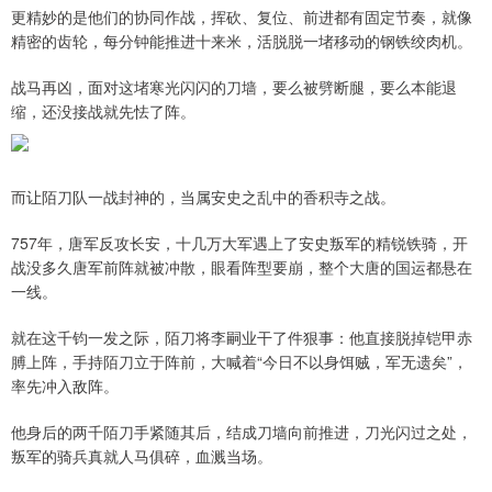
更精妙的是他们的协同作战，挥砍、复位、前进都有固定节奏，就像
精密的齿轮，每分钟能推进十来米，活脱脱一堵移动的钢铁绞肉机。
战马再凶，面对这堵寒光闪闪的刀墙，要么被劈断腿，要么本能退
缩，还没接战就先怯了阵。
而让陌刀队一战封神的，当属安史之乱中的香积寺之战。
757年，唐军反攻长安，十几万大军遇上了安史叛军的精锐铁骑，开
战没多久唐军前阵就被冲散，眼看阵型要崩，整个大唐的国运都悬在
一线。
就在这千钧一发之际，陌刀将李嗣业干了件狠事：他直接脱掉铠甲赤
膊上阵，手持陌刀立于阵前，大喊着“今日不以身饵贼，军无遗矣”，
率先冲入敌阵。
他身后的两千陌刀手紧随其后，结成刀墙向前推进，刀光闪过之处，
叛军的骑兵真就人马俱碎，血溅当场。