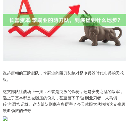
说起唐朝的王牌部队，李嗣业的陌刀队绝对是冷兵器时代步兵的天花
板。
这支部队往战场上一摆，不管是突厥的铁骑，还是安史之乱的叛军，
遇上了基本都是被碾压的份儿，甚至留下了“当嗣业刀者，人马俱
碎”的恐怖记载。这支部队到底有多厉害？今天就跟大伙唠唠这支盛唐
铁血劲旅的传奇。