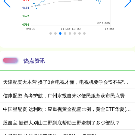
热点资讯
天津配资大本营 换了3台电视才懂，电视机要学会“5不买”，都是花钱买的经验
信康配资 高考护航，广州水投自来水便民服务获市民点赞
中国星配资 达利欧：应重视黄金配置比例，黄金ETF华夏(518850)回调或可逢低布局
股鑫宝 挺进大别山二野到底帮助三野牵制了多少部队？