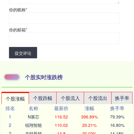
你的昵称
*
你的邮箱
*
提交评论
个股实时涨跌榜
个股跌幅
个股流入
个股流出
换手率
个股涨幅
排名
名称
最新价
涨幅
换手率
1
N展芯
116.52
396.89%
79.39%
2
锐翔智能
110.02
20.21%
16.80%
3
志特新材
14.8
20.03%
14.18%